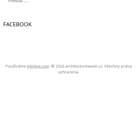
y
h
l
FACEBOOK
e
d
á
W
or
v
dP
re
ss
Ga
ll
er
y
á
n
Používáme
InkHive.com
.
© 2026 architectureweek.cz. Všechny práva
í
vyhrazena.