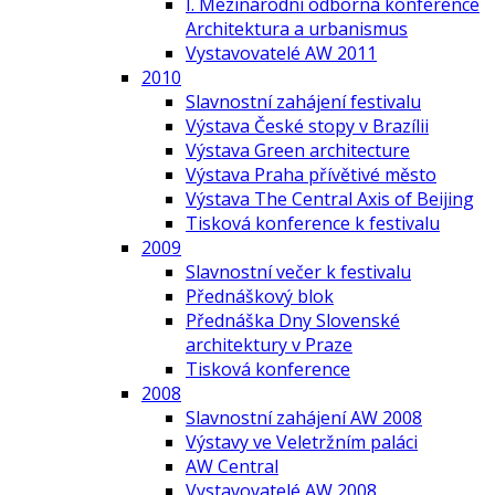
I. Mezinárodní odborná konference
Architektura a urbanismus
Vystavovatelé AW 2011
2010
Slavnostní zahájení festivalu
Výstava České stopy v Brazílii
Výstava Green architecture
Výstava Praha přívětivé město
Výstava The Central Axis of Beijing
Tisková konference k festivalu
2009
Slavnostní večer k festivalu
Přednáškový blok
Přednáška Dny Slovenské
architektury v Praze
Tisková konference
2008
Slavnostní zahájení AW 2008
Výstavy ve Veletržním paláci
AW Central
Vystavovatelé AW 2008