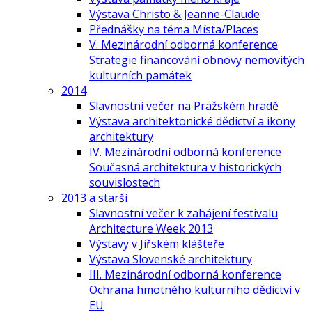
Výstava Christo & Jeanne-Claude
Přednášky na téma Místa/Places
V. Mezinárodní odborná konference
Strategie financování obnovy nemovitých
kulturních památek
2014
Slavnostní večer na Pražském hradě
Výstava architektonické dědictví a ikony
architektury
IV. Mezinárodní odborná konference
Současná architektura v historických
souvislostech
2013 a starší
Slavnostní večer k zahájení festivalu
Architecture Week 2013
Výstavy v Jiřském klášteře
Výstava Slovenské architektury
III. Mezinárodní odborná konference
Ochrana hmotného kulturního dědictví v
EU