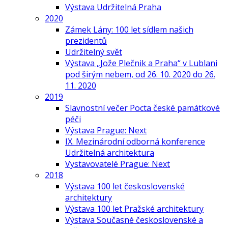
Výstava Udržitelná Praha
2020
Zámek Lány: 100 let sídlem našich
prezidentů
Udržitelný svět
Výstava „Jože Plečnik a Praha“ v Lublani
pod širým nebem, od 26. 10. 2020 do 26.
11. 2020
2019
Slavnostní večer Pocta české památkové
péči
Výstava Prague: Next
IX. Mezinárodní odborná konference
Udržitelná architektura
Vystavovatelé Prague: Next
2018
Výstava 100 let československé
architektury
Výstava 100 let Pražské architektury
Výstava Současné československé a