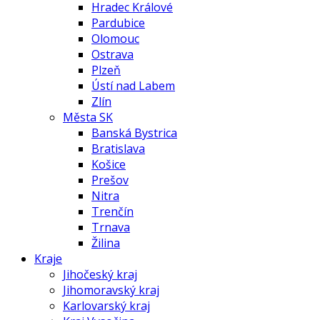
Hradec Králové
Pardubice
Olomouc
Ostrava
Plzeň
Ústí nad Labem
Zlín
Města SK
Banská Bystrica
Bratislava
Košice
Prešov
Nitra
Trenčín
Trnava
Žilina
Kraje
Jihočeský kraj
Jihomoravský kraj
Karlovarský kraj