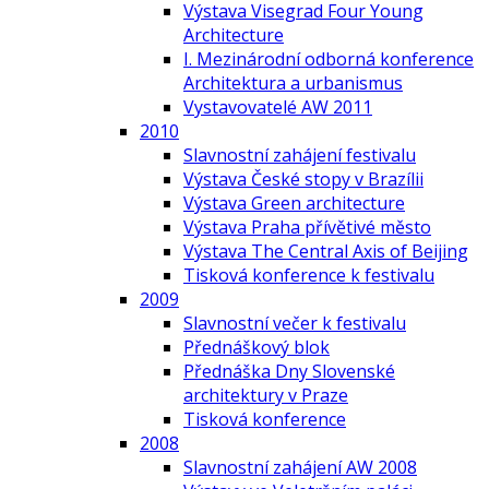
Výstava Visegrad Four Young
Architecture
I. Mezinárodní odborná konference
Architektura a urbanismus
Vystavovatelé AW 2011
2010
Slavnostní zahájení festivalu
Výstava České stopy v Brazílii
Výstava Green architecture
Výstava Praha přívětivé město
Výstava The Central Axis of Beijing
Tisková konference k festivalu
2009
Slavnostní večer k festivalu
Přednáškový blok
Přednáška Dny Slovenské
architektury v Praze
Tisková konference
2008
Slavnostní zahájení AW 2008