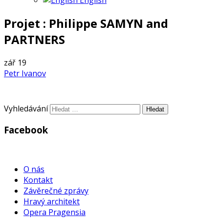
English
Projet : Philippe SAMYN and
PARTNERS
zář
19
Petr Ivanov
Vyhledávání
Facebook
WordPress
Gallery
O nás
Kontakt
Závěrečné zprávy
Hravý architekt
Opera Pragensia