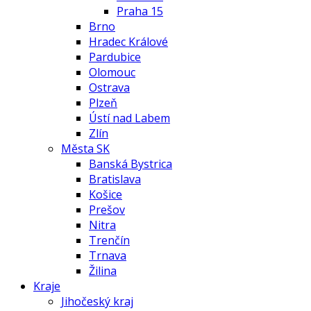
Praha 15
Brno
Hradec Králové
Pardubice
Olomouc
Ostrava
Plzeň
Ústí nad Labem
Zlín
Města SK
Banská Bystrica
Bratislava
Košice
Prešov
Nitra
Trenčín
Trnava
Žilina
Kraje
Jihočeský kraj