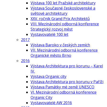
Výstava 100 let Pražské architektury
Výstava Současné československé a
světové architektury
XXV. ročník Grand Prix Architektů
VIII. Mezinárodní odborná konference
Strategický rozvoj měst
Vystavovatelé 100 let
2017
Výstava Baroko v českých zemích
VII. Mezinárodní odborná konference
Organické město Brno
2016
Výstava Architektura pro korunu – Karel
IV.
Výstava Organic city
Výstava Architektura pro korunu v Paříži
Výstava Památky mé země UNESCO
VI. Mezinárodní odborná konference
Organic City
Vystavovatelé AW 2016