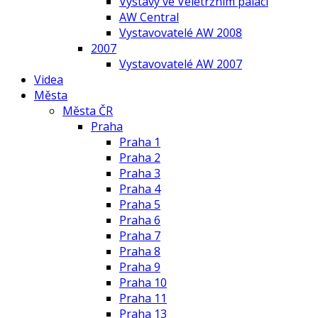
Výstavy ve Veletržním paláci
AW Central
Vystavovatelé AW 2008
2007
Vystavovatelé AW 2007
Videa
Města
Města ČR
Praha
Praha 1
Praha 2
Praha 3
Praha 4
Praha 5
Praha 6
Praha 7
Praha 8
Praha 9
Praha 10
Praha 11
Praha 13