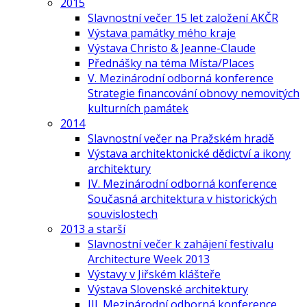
2015
Slavnostní večer 15 let založení AKČR
Výstava památky mého kraje
Výstava Christo & Jeanne-Claude
Přednášky na téma Místa/Places
V. Mezinárodní odborná konference
Strategie financování obnovy nemovitých
kulturních památek
2014
Slavnostní večer na Pražském hradě
Výstava architektonické dědictví a ikony
architektury
IV. Mezinárodní odborná konference
Současná architektura v historických
souvislostech
2013 a starší
Slavnostní večer k zahájení festivalu
Architecture Week 2013
Výstavy v Jiřském klášteře
Výstava Slovenské architektury
III. Mezinárodní odborná konference