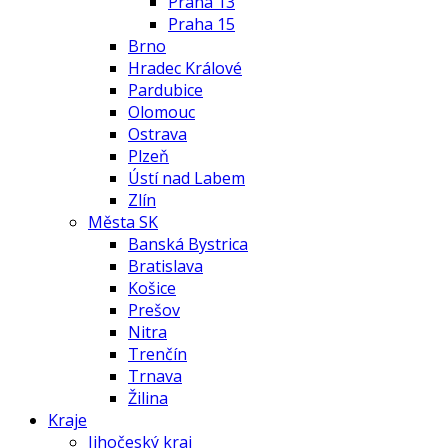
Praha 13
Praha 15
Brno
Hradec Králové
Pardubice
Olomouc
Ostrava
Plzeň
Ústí nad Labem
Zlín
Města SK
Banská Bystrica
Bratislava
Košice
Prešov
Nitra
Trenčín
Trnava
Žilina
Kraje
Jihočeský kraj