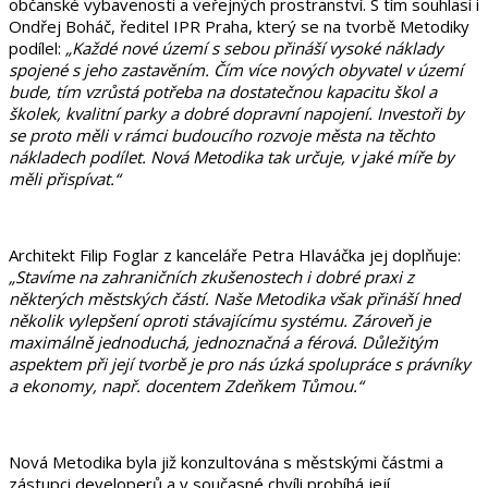
občanské vybavenosti a veřejných prostranství. S tím souhlasí i
Ondřej Boháč, ředitel IPR Praha, který se na tvorbě Metodiky
podílel:
„Každé nové území s sebou přináší vysoké náklady
spojené s jeho zastavěním. Čím více nových obyvatel v území
bude, tím vzrůstá potřeba na dostatečnou kapacitu škol a
školek, kvalitní parky a dobré dopravní napojení. Investoři by
se proto měli v rámci budoucího rozvoje města na těchto
nákladech podílet. Nová Metodika tak určuje, v jaké míře by
měli přispívat.“
Architekt Filip Foglar z kanceláře Petra Hlaváčka jej doplňuje:
„Stavíme na zahraničních zkušenostech i dobré praxi z
některých městských částí. Naše Metodika však přináší hned
několik vylepšení oproti stávajícímu systému. Zároveň je
maximálně jednoduchá, jednoznačná a férová. Důležitým
aspektem při její tvorbě je pro nás úzká spolupráce s právníky
a ekonomy, např. docentem Zdeňkem Tůmou.“
Nová Metodika byla již konzultována s městskými částmi a
zástupci developerů a v současné chvíli probíhá její