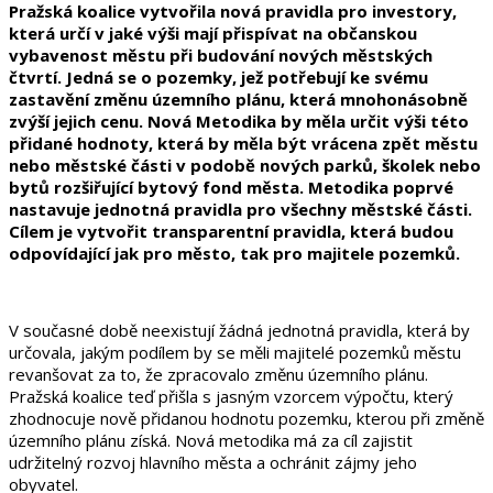
Pražská koalice vytvořila nová pravidla pro investory,
která určí v jaké výši mají přispívat na občanskou
vybavenost městu při budování nových městských
čtvrtí. Jedná se o pozemky, jež potřebují ke svému
zastavění změnu územního plánu, která mnohonásobně
zvýší jejich cenu. Nová Metodika by měla určit výši této
přidané hodnoty, která by měla být vrácena zpět městu
nebo městské části v podobě nových parků, školek nebo
bytů rozšiřující bytový fond města. Metodika poprvé
nastavuje jednotná pravidla pro všechny městské části.
Cílem je vytvořit transparentní pravidla, která budou
odpovídající jak pro město, tak pro majitele pozemků.
V současné době neexistují žádná jednotná pravidla, která by
určovala, jakým podílem by se měli majitelé pozemků městu
revanšovat za to, že zpracovalo změnu územního plánu.
Pražská koalice teď přišla s jasným vzorcem výpočtu, který
zhodnocuje nově přidanou hodnotu pozemku, kterou při změně
územního plánu získá. Nová metodika má za cíl zajistit
udržitelný rozvoj hlavního města a ochránit zájmy jeho
obyvatel.