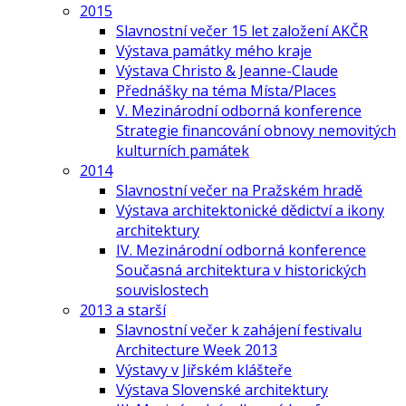
2015
Slavnostní večer 15 let založení AKČR
Výstava památky mého kraje
Výstava Christo & Jeanne-Claude
Přednášky na téma Místa/Places
V. Mezinárodní odborná konference
Strategie financování obnovy nemovitých
kulturních památek
2014
Slavnostní večer na Pražském hradě
Výstava architektonické dědictví a ikony
architektury
IV. Mezinárodní odborná konference
Současná architektura v historických
souvislostech
2013 a starší
Slavnostní večer k zahájení festivalu
Architecture Week 2013
Výstavy v Jiřském klášteře
Výstava Slovenské architektury