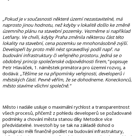
„Pokud je v současnosti některé území nezastavitelné, má
naprosto jinou hodnotu, než kdyby v lokalitě došlo ke změně
územního plánu na stavební pozemky. Vezměme si například
Letňany. Ve chvíli, kdyby Praha změnila některou část této
lokality na stavební, cena pozemku se mnohonásobně zvýší.
Developeři by proto měli nést spravedlivý podíl např. na
budování infrastruktury či veřejného prostoru. Jedná se o
obdobný princip společenské odpovědnosti firem,“
popisuje
Petr Hlaváček, 1. náměstek primátora pro územní rozvoj, a
dodává:
„Těšíme se na připomínky veřejnosti, developerů i
městských částí. Pevně věřím, že se dohodneme. Koneckonců,
město stavíme všichni společně.“
Město i nadále usiluje o maximální rychlost a transparentnost
všech procesů, přičemž z pohledu developerů se požadované
podmínky a chování města stanou díky Metodice více
předvídatelné. Investoři by se tak na základě dohod o
spolupráci měli finančně podílet na budování infrastruktury,