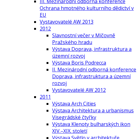
III. Mezinárodní odborná konference
Ochrana hmotného kulturního dědictví v
EU
Vystavovatelé AW 2013
2012
Slavnostní večer v Míčovně
Pražského hradu
Výstava Doprava, infrastruktura a
územní rozvoj
Výstava Boris Podrecca
II. Mezinárodní odborná konference
Doprava, infrastruktura a územní
rozvoj
Vystavovatelé AW 2012
2011
Výstava Arch Cities
Výstava Architektura a urbanismus
Visegrádské čtyřky
Výstava Klenoty bulharských ikon
XIV.–XIX. století
Výstava Světlo v architektuře