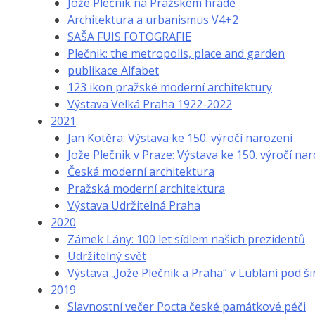
Jože Plečnik na Pražském hradě
Architektura a urbanismus V4+2
SAŠA FUIS FOTOGRAFIE
Plečnik: the metropolis, place and garden
publikace Alfabet
123 ikon pražské moderní architektury
Výstava Velká Praha 1922-2022
2021
Jan Kotěra: Výstava ke 150. výročí narození
Jože Plečnik v Praze: Výstava ke 150. výročí na
Česká moderní architektura
Pražská moderní architektura
Výstava Udržitelná Praha
2020
Zámek Lány: 100 let sídlem našich prezidentů
Udržitelný svět
Výstava „Jože Plečnik a Praha“ v Lublani pod ši
2019
Slavnostní večer Pocta české památkové péči