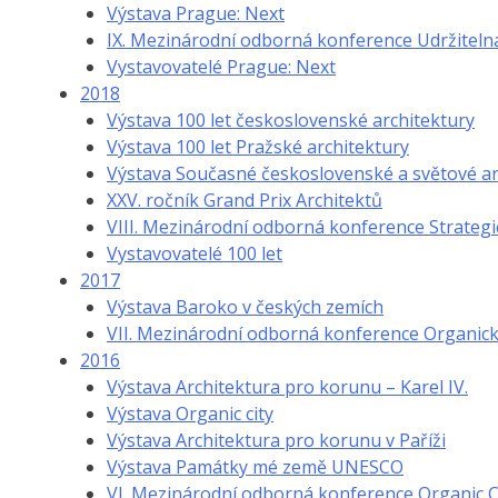
Výstava Prague: Next
IX. Mezinárodní odborná konference Udržiteln
Vystavovatelé Prague: Next
2018
Výstava 100 let československé architektury
Výstava 100 let Pražské architektury
Výstava Současné československé a světové ar
XXV. ročník Grand Prix Architektů
VIII. Mezinárodní odborná konference Strategi
Vystavovatelé 100 let
2017
Výstava Baroko v českých zemích
VII. Mezinárodní odborná konference Organic
2016
Výstava Architektura pro korunu – Karel IV.
Výstava Organic city
Výstava Architektura pro korunu v Paříži
Výstava Památky mé země UNESCO
VI. Mezinárodní odborná konference Organic C