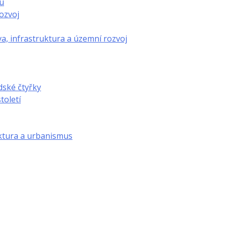
u
ozvoj
a, infrastruktura a územní rozvoj
dské čtyřky
toletí
ktura a urbanismus