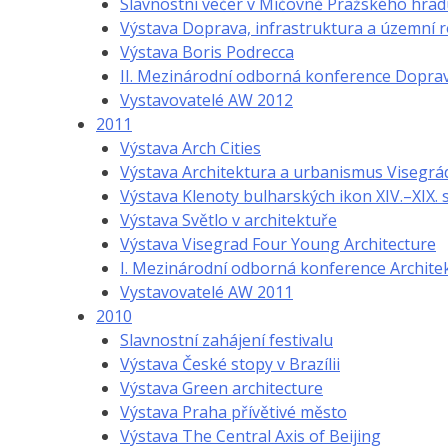
Slavnostní večer v Míčovně Pražského hrad
Výstava Doprava, infrastruktura a územní r
Výstava Boris Podrecca
II. Mezinárodní odborná konference Doprav
Vystavovatelé AW 2012
2011
Výstava Arch Cities
Výstava Architektura a urbanismus Visegrá
Výstava Klenoty bulharských ikon XIV.–XIX. s
Výstava Světlo v architektuře
Výstava Visegrad Four Young Architecture
I. Mezinárodní odborná konference Archite
Vystavovatelé AW 2011
2010
Slavnostní zahájení festivalu
Výstava České stopy v Brazílii
Výstava Green architecture
Výstava Praha přívětivé město
Výstava The Central Axis of Beijing