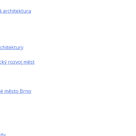
á architektura
chitektury
cký rozvoj měst
ké město Brno
ity