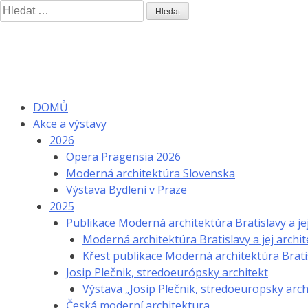
Skip
Vyhledávání
to
content
DOMŮ
Akce a výstavy
2026
Opera Pragensia 2026
Moderná architektúra Slovenska
Výstava Bydlení v Praze
2025
Publikace Moderná architektúra Bratislavy a je
Moderná architektúra Bratislavy a jej archit
Křest publikace Moderná architektúra Bratis
Josip Plečnik, stredoeurópsky architekt
Výstava „Josip Plečnik, stredoeuropsky arch
Česká moderní architektura