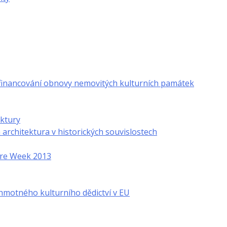
financování obnovy nemovitých kulturních památek
ektury
rchitektura v historických souvislostech
ture Week 2013
hmotného kulturního dědictví v EU