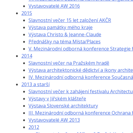
Vystavovatelé AW 2016
2015
Slavnostní večer 15 let založení AKČR
Výstava památky mého kraje
Výstava Christo & Jeanne-Claude
Přednášky na téma Místa/Places
V. Mezinárodní odborná konference Strategie 
2014
Slavnostní večer na Pražském hradě
Výstava architektonické dědictví a ikony archit
IV. Mezinárodní odborná konference Současná a
2013 a starší
Slavnostní večer k zahájení festivalu Architec
Výstavy v Jiřském klášteře
Výstava Slovenské architektury
III. Mezinárodní odborná konference Ochrana 
Vystavovatelé AW 2013
2012