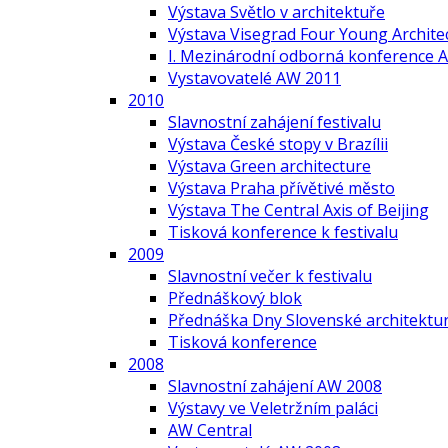
Výstava Světlo v architektuře
Výstava Visegrad Four Young Archite
I. Mezinárodní odborná konference A
Vystavovatelé AW 2011
2010
Slavnostní zahájení festivalu
Výstava České stopy v Brazílii
Výstava Green architecture
Výstava Praha přívětivé město
Výstava The Central Axis of Beijing
Tisková konference k festivalu
2009
Slavnostní večer k festivalu
Přednáškový blok
Přednáška Dny Slovenské architektur
Tisková konference
2008
Slavnostní zahájení AW 2008
Výstavy ve Veletržním paláci
AW Central