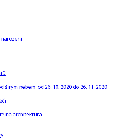
í narození
ntů
od širým nebem, od 26. 10. 2020 do 26. 11. 2020
éči
telná architektura
ry