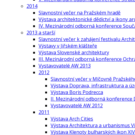
2014
Slavnostní večer na Pražském hradě
Výstava architektonické dědictví a ikony ar
IV. Mezinárodní odborná konference Součas
2013 a starší
Slavnostní večer k zahájení festivalu Arch
Výstavy v Jiřském klášteře
Výstava Slovenské architektury
III. Mezinárodní odborná konference Ochr
Vystavovatelé AW 2013
2012
Slavnostní večer v Míčovně Pražskéh
Výstava Doprava, infrastruktura a ú
Výstava Boris Podrecca
II. Mezinárodní odborná konference 
Vystavovatelé AW 2012
2011
Výstava Arch Cities
Výstava Architektura a urbanismus V
Výstava Klenoty bulharských ikon XIV.