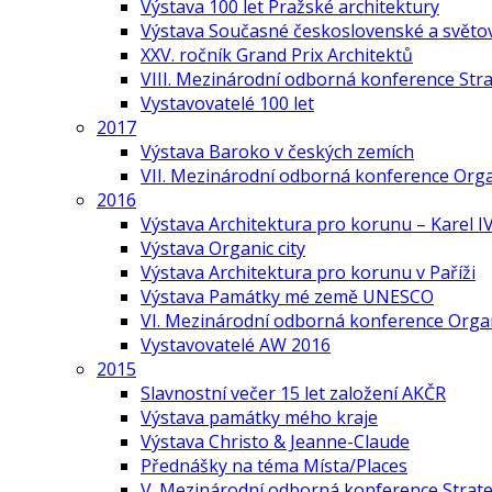
Výstava 100 let Pražské architektury
Výstava Současné československé a světov
XXV. ročník Grand Prix Architektů
VIII. Mezinárodní odborná konference Stra
Vystavovatelé 100 let
2017
Výstava Baroko v českých zemích
VII. Mezinárodní odborná konference Org
2016
Výstava Architektura pro korunu – Karel IV
Výstava Organic city
Výstava Architektura pro korunu v Paříži
Výstava Památky mé země UNESCO
VI. Mezinárodní odborná konference Organ
Vystavovatelé AW 2016
2015
Slavnostní večer 15 let založení AKČR
Výstava památky mého kraje
Výstava Christo & Jeanne-Claude
Přednášky na téma Místa/Places
V. Mezinárodní odborná konference Strate