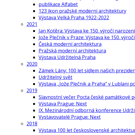
publikace Alfabet
123 ikon pražské moderní architektury
Výstava Velká Praha 1922-2022
2021
Jan Kotěra: Výstava ke 150. výročí narození
Jože Plečnik v Praze: Výstava ke 150. výroč
Česká moderní architektura
Pražská moderní architektura
Výstava Udržitelná Praha
2020
Zámek Lány: 100 let sídlem našich prezide
Udržitelný svět
Výstava „Jože Plečnik a Praha“ v Lublani p
2019
Slavnostní večer Pocta české památkové p
Výstava Prague: Next
IX. Mezinárodní odborná konference Udrži
Vystavovatelé Prague: Next
2018
Výstava 100 let československé architektu