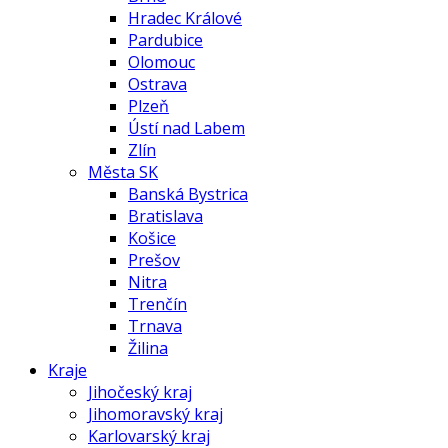
Hradec Králové
Pardubice
Olomouc
Ostrava
Plzeň
Ústí nad Labem
Zlín
Města SK
Banská Bystrica
Bratislava
Košice
Prešov
Nitra
Trenčín
Trnava
Žilina
Kraje
Jihočeský kraj
Jihomoravský kraj
Karlovarský kraj