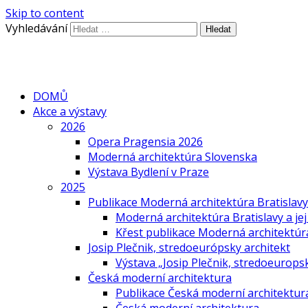
Skip to content
Vyhledávání
DOMŮ
Akce a výstavy
2026
Opera Pragensia 2026
Moderná architektúra Slovenska
Výstava Bydlení v Praze
2025
Publikace Moderná architektúra Bratislavy 
Moderná architektúra Bratislavy a jej
Křest publikace Moderná architektúra 
Josip Plečnik, stredoeurópsky architekt
Výstava „Josip Plečnik, stredoeuropsk
Česká moderní architektura
Publikace Česká moderní architektur