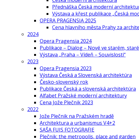
Česká moderní architektura
Přednáška Česká moderní architektu
Výstava a křest publikace „Česká mo
OPERA PRAGENSIA 2025
Cena hlavního města Prahy za archi
2024
Opera Pragensia 2024
Publikace – Dialog – Nové ve starém, star
Výstava „Praha – Vídeň – Souvislosti“
2023
Opera Pragensia 2023
Výstava Česká a Slovenská architektúra
Česko-slovenský rok
Publikace Česká a slovenská architektúra
Alfabet Pražské moderní architektury
Cena Jože Plečnik 2023
2022
Jože Plečnik na Pražském hradě
Architektura a urbanismus V4+2
SAŠA FUIS FOTOGRAFIE
Plečnik: the metropolis, place and garden