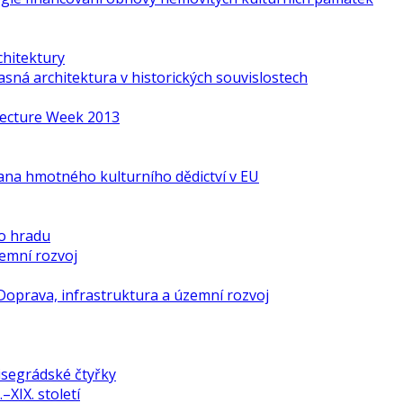
chitektury
ná architektura v historických souvislostech
itecture Week 2013
ana hmotného kulturního dědictví v EU
o hradu
zemní rozvoj
Doprava, infrastruktura a územní rozvoj
isegrádské čtyřky
–XIX. století