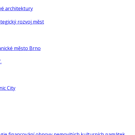
é architektury
tegický rozvoj měst
anické město Brno
.
ic City
gie financování obnovy nemovitých kulturních památek