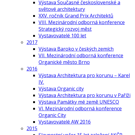
Výstava Současné československé a
světové architektury
XXV. ročník Grand Prix Architektů
VIII. Mezinárodní odborná konference
Strategický rozvoj měst
Vystavovatelé 100 let
2017
Výstava Baroko v českých zemích
VII. Mezinárodní odborná konference
Organické město Brno
2016
Výstava Architektura pro korunu – Karel
IV.
Výstava Organic city
Výstava Architektura pro korunu v Paříži
Výstava Památky mé země UNESCO
VI. Mezinárodní odborná konference
Organic City
Vystavovatelé AW 2016
2015