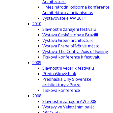
Architecture
I. Mezinárodní odborná konference
Architektura a urbanismus
Vystavovatelé AW 2011
2010
Slavnostní zahájení festivalu
Výstava České stopy v Brazílii
Výstava Green architecture
Výstava Praha přívětivé město
Výstava The Central Axis of Beijing
Tisková konference k festivalu
2009
Slavnostní večer k festivalu
Přednáškový blok
Přednáška Dny Slovenské
architektury v Praze
Tisková konference
2008
Slavnostní zahájení AW 2008
Výstavy ve Veletržním paláci
AW Central