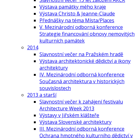
Slavnostní večer 15 let založení AKČR
Výstava památky mého kraje
Výstava Christo & Jeanne-Claude
Přednášky na téma Místa/Places
V. Mezinárodní odborná konference
Strategie financování obnovy nemovitých
kulturních památek
2014
Slavnostní večer na Pražském hradě
Výstava architektonické dědictví a ikony
architektury
IV. Mezinárodní odborná konference
Současná architektura v historických
souvislostech
2013 a starší
Slavnostní večer k zahájení festivalu
Architecture Week 2013
Výstavy v Jiřském klášteře
Výstava Slovenské architektury
III. Mezinárodní odborná konference
Ochrana hmotného kulturního dědictví v