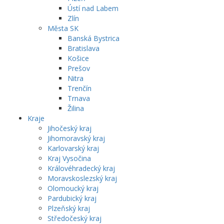
Ústí nad Labem
Zlín
Města SK
Banská Bystrica
Bratislava
Košice
Prešov
Nitra
Trenčín
Trnava
Žilina
Kraje
Jihočeský kraj
Jihomoravský kraj
Karlovarský kraj
Kraj Vysočina
Královéhradecký kraj
Moravskoslezský kraj
Olomoucký kraj
Pardubický kraj
Plzeňský kraj
Středočeský kraj