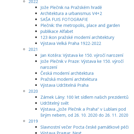
2022
Jože Plečnik na Pražském hradě
Architektura a urbanismus V4+2
SAŠA FUIS FOTOGRAFIE
Plečnik: the metropolis, place and garden
publikace Alfabet
123 ikon pražské moderní architektury
Výstava Velká Praha 1922-2022
2021
Jan Kotěra: Výstava ke 150. výročí narození
Jože Plečnik v Praze: Výstava ke 150. výročí
narození
Česká moderní architektura
Pražská moderní architektura
Výstava Udržitelná Praha
2020
Zámek Lány: 100 let sídlem našich prezidentů
Udržitelný svět
Výstava „Jože Plečnik a Praha“ v Lublani pod
širým nebem, od 26. 10. 2020 do 26. 11. 2020
2019
Slavnostní večer Pocta české památkové péči
Výstava Prague: Next