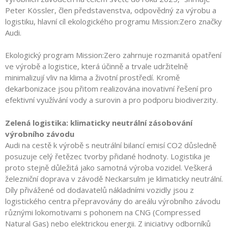
Peter Kössler, člen představenstva, odpovědný za výrobu a
logistiku, hlavní cíl ekologického programu Mission:Zero značky
Audi.
Ekologický program Mission:Zero zahrnuje rozmanitá opatření
ve výrobě a logistice, která účinně a trvale udržitelně
minimalizují vliv na klima a životní prostředí. Kromě
dekarbonizace jsou přitom realizována inovativní řešení pro
efektivní využívání vody a surovin a pro podporu biodiverzity.
Zelená logistika: klimaticky neutrální zásobování
výrobního závodu
Audi na cestě k výrobě s neutrální bilancí emisí CO2 důsledně
posuzuje celý řetězec tvorby přidané hodnoty. Logistika je
proto stejně důležitá jako samotná výroba vozidel. Veškerá
železniční doprava v závodě Neckarsulm je klimaticky neutrální.
Díly přivážené od dodavatelů nákladními vozidly jsou z
logistického centra přepravovány do areálu výrobního závodu
různými lokomotivami s pohonem na CNG (Compressed
Natural Gas) nebo elektrickou energii. Z iniciativy odborníků