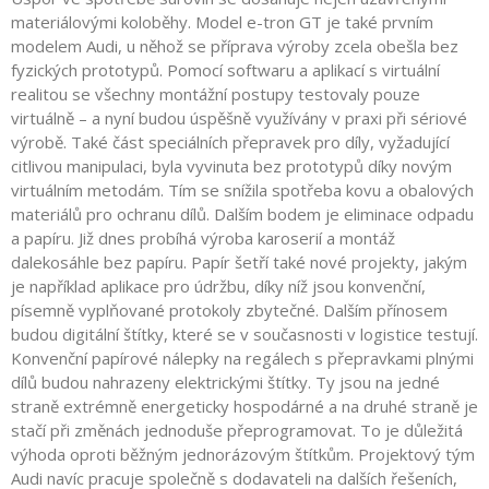
materiálovými koloběhy. Model e-tron GT je také prvním
modelem Audi, u něhož se příprava výroby zcela obešla bez
fyzických prototypů. Pomocí softwaru a aplikací s virtuální
realitou se všechny montážní postupy testovaly pouze
virtuálně – a nyní budou úspěšně využívány v praxi při sériové
výrobě. Také část speciálních přepravek pro díly, vyžadující
citlivou manipulaci, byla vyvinuta bez prototypů díky novým
virtuálním metodám. Tím se snížila spotřeba kovu a obalových
materiálů pro ochranu dílů. Dalším bodem je eliminace odpadu
a papíru. Již dnes probíhá výroba karoserií a montáž
dalekosáhle bez papíru. Papír šetří také nové projekty, jakým
je například aplikace pro údržbu, díky níž jsou konvenční,
písemně vyplňované protokoly zbytečné. Dalším přínosem
budou digitální štítky, které se v současnosti v logistice testují.
Konvenční papírové nálepky na regálech s přepravkami plnými
dílů budou nahrazeny elektrickými štítky. Ty jsou na jedné
straně extrémně energeticky hospodárné a na druhé straně je
stačí při změnách jednoduše přeprogramovat. To je důležitá
výhoda oproti běžným jednorázovým štítkům. Projektový tým
Audi navíc pracuje společně s dodavateli na dalších řešeních,