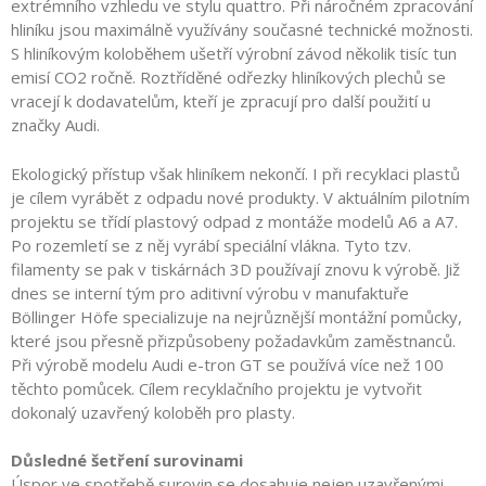
extrémního vzhledu ve stylu quattro. Při náročném zpracování
hliníku jsou maximálně využívány současné technické možnosti.
S hliníkovým koloběhem ušetří výrobní závod několik tisíc tun
emisí CO2 ročně. Roztříděné odřezky hliníkových plechů se
vracejí k dodavatelům, kteří je zpracují pro další použití u
značky Audi.
Ekologický přístup však hliníkem nekončí. I při recyklaci plastů
je cílem vyrábět z odpadu nové produkty. V aktuálním pilotním
projektu se třídí plastový odpad z montáže modelů A6 a A7.
Po rozemletí se z něj vyrábí speciální vlákna. Tyto tzv.
filamenty se pak v tiskárnách 3D používají znovu k výrobě. Již
dnes se interní tým pro aditivní výrobu v manufaktuře
Böllinger Höfe specializuje na nejrůznější montážní pomůcky,
které jsou přesně přizpůsobeny požadavkům zaměstnanců.
Při výrobě modelu Audi e-tron GT se používá více než 100
těchto pomůcek. Cílem recyklačního projektu je vytvořit
dokonalý uzavřený koloběh pro plasty.
Důsledné šetření surovinami
Úspor ve spotřebě surovin se dosahuje nejen uzavřenými