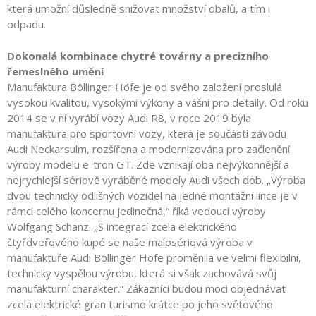
která umožní důsledně snižovat množství obalů, a tím i
odpadu.
Dokonalá kombinace chytré továrny a precizního
řemeslného umění
Manufaktura Böllinger Höfe je od svého založení proslulá
vysokou kvalitou, vysokými výkony a vášní pro detaily. Od roku
2014 se v ní vyrábí vozy Audi R8, v roce 2019 byla
manufaktura pro sportovní vozy, která je součástí závodu
Audi Neckarsulm, rozšířena a modernizována pro začlenění
výroby modelu e-tron GT. Zde vznikají oba nejvýkonnější a
nejrychlejší sériově vyráběné modely Audi všech dob. „Výroba
dvou technicky odlišných vozidel na jedné montážní lince je v
rámci celého koncernu jedinečná,“ říká vedoucí výroby
Wolfgang Schanz. „S integrací zcela elektrického
čtyřdveřového kupé se naše malosériová výroba v
manufaktuře Audi Böllinger Höfe proměnila ve velmi flexibilní,
technicky vyspělou výrobu, která si však zachovává svůj
manufakturní charakter.“ Zákazníci budou moci objednávat
zcela elektrické gran turismo krátce po jeho světového