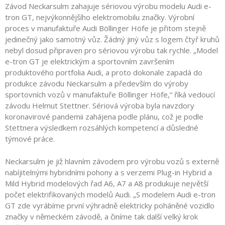
Závod Neckarsulm zahajuje sériovou výrobu modelu Audi e-
tron GT, nejvýkonnějšího elektromobilu značky. Výrobní
proces v manufaktuře Audi Böllinger Höfe je přitom stejně
jedinečný jako samotný vůz. Žádný jiný vůz s logem čtyř kruhů
nebyl dosud připraven pro sériovou výrobu tak rychle. „Model
e-tron GT je elektrickým a sportovním završením
produktového portfolia Audi, a proto dokonale zapadá do
produkce závodu Neckarsulm a především do výroby
sportovních vozů v manufaktuře Böllinger Höfe,“ říká vedoucí
závodu Helmut Stettner. Sériová výroba byla navzdory
koronavirové pandemii zahájena podle plánu, což je podle
Stettnera výsledkem rozsáhlých kompetencí a důsledné
týmové práce.
Neckarsulm je již hlavním závodem pro výrobu vozů s externě
nabíjitelnými hybridními pohony a s verzemi Plug-in Hybrid a
Mild Hybrid modelových řad A6, A7 a A8 produkuje největší
počet elektrifikovaných modelů Audi. „S modelem Audi e-tron
GT zde vyrábíme první výhradně elektricky poháněné vozidlo
značky v německém závodě, a činíme tak další velký krok