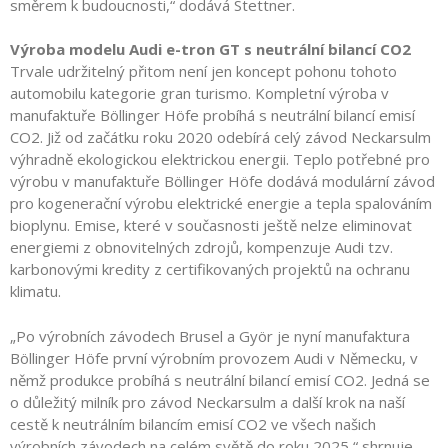
směrem k budoucnosti,“ dodává Stettner.
Výroba modelu Audi e-tron GT s neutrální bilancí CO2
Trvale udržitelný přitom není jen koncept pohonu tohoto
automobilu kategorie gran turismo. Kompletní výroba v
manufaktuře Böllinger Höfe probíhá s neutrální bilancí emisí
CO2. Již od začátku roku 2020 odebírá celý závod Neckarsulm
výhradně ekologickou elektrickou energii. Teplo potřebné pro
výrobu v manufaktuře Böllinger Höfe dodává modulární závod
pro kogenerační výrobu elektrické energie a tepla spalováním
bioplynu. Emise, které v současnosti ještě nelze eliminovat
energiemi z obnovitelných zdrojů, kompenzuje Audi tzv.
karbonovými kredity z certifikovaných projektů na ochranu
klimatu.
„Po výrobních závodech Brusel a Györ je nyní manufaktura
Böllinger Höfe první výrobním provozem Audi v Německu, v
němž produkce probíhá s neutrální bilancí emisí CO2. Jedná se
o důležitý milník pro závod Neckarsulm a další krok na naší
cestě k neutrálním bilancím emisí CO2 ve všech našich
výrobních závodech na celém světě do roku 2025,“ shrnuje