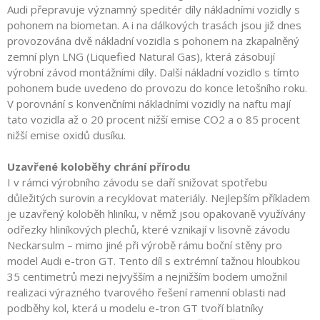
Audi přepravuje významný speditér díly nákladními vozidly s
pohonem na biometan. A i na dálkových trasách jsou již dnes
provozována dvě nákladní vozidla s pohonem na zkapalněný
zemní plyn LNG (Liquefied Natural Gas), která zásobují
výrobní závod montážními díly. Další nákladní vozidlo s tímto
pohonem bude uvedeno do provozu do konce letošního roku.
V porovnání s konvenčními nákladními vozidly na naftu mají
tato vozidla až o 20 procent nižší emise CO2 a o 85 procent
nižší emise oxidů dusíku.
Uzavřené koloběhy chrání přírodu
I v rámci výrobního závodu se daří snižovat spotřebu
důležitých surovin a recyklovat materiály. Nejlepším příkladem
je uzavřený koloběh hliníku, v němž jsou opakovaně využívány
odřezky hliníkových plechů, které vznikají v lisovně závodu
Neckarsulm – mimo jiné při výrobě rámu boční stěny pro
model Audi e-tron GT. Tento díl s extrémní tažnou hloubkou
35 centimetrů mezi nejvyšším a nejnižším bodem umožnil
realizaci výrazného tvarového řešení ramenní oblasti nad
podběhy kol, která u modelu e-tron GT tvoří blatníky