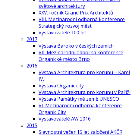
světové architektury
XXV. ročník Grand Prix Architektů
VIII. Mezinárodní odborná konference
Strategický rozvoj měst
Vystavovatelé 100 let
2017
Výstava Baroko v českých zemích
VII. Mezinárodní odborná konference
Organické město Brno
2016
Výstava Architektura pro korunu – Karel
IV.
Výstava Organic city
Výstava Architektura pro korunu v Paříži
Výstava Památky mé země UNESCO
VI. Mezinárodní odborná konference
Organic City
Vystavovatelé AW 2016
2015
Slavnostní večer 15 let založení AKČR