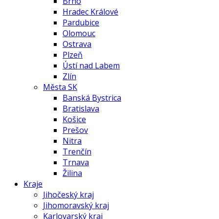
Brno
Hradec Králové
Pardubice
Olomouc
Ostrava
Plzeň
Ústí nad Labem
Zlín
Města SK
Banská Bystrica
Bratislava
Košice
Prešov
Nitra
Trenčín
Trnava
Žilina
Kraje
Jihočeský kraj
Jihomoravský kraj
Karlovarský kraj