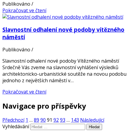
Publikováno
/
Pokračovat ve čtení
Slavnostní odhalení nové podoby vítězného
náměstí
Publikováno
/
Slavnostní odhalení nové podoby Vítězného náměstí
Srdečně Vás zveme na slavnostní vyhlášení výsledků
architektonicko-urbanistické soutěže na novou podobu
jednoho z největších náměstí v…
Pokračovat ve čtení
Navigace pro příspěvky
Předchozí
1
…
89
90
91
92
93
…
143
Následující
Vyhledávání