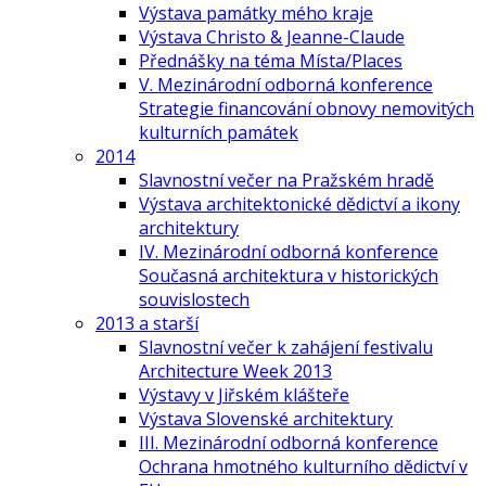
Výstava památky mého kraje
Výstava Christo & Jeanne-Claude
Přednášky na téma Místa/Places
V. Mezinárodní odborná konference
Strategie financování obnovy nemovitých
kulturních památek
2014
Slavnostní večer na Pražském hradě
Výstava architektonické dědictví a ikony
architektury
IV. Mezinárodní odborná konference
Současná architektura v historických
souvislostech
2013 a starší
Slavnostní večer k zahájení festivalu
Architecture Week 2013
Výstavy v Jiřském klášteře
Výstava Slovenské architektury
III. Mezinárodní odborná konference
Ochrana hmotného kulturního dědictví v