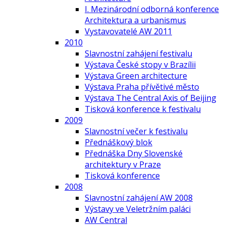
I. Mezinárodní odborná konference
Architektura a urbanismus
Vystavovatelé AW 2011
2010
Slavnostní zahájení festivalu
Výstava České stopy v Brazílii
Výstava Green architecture
Výstava Praha přívětivé město
Výstava The Central Axis of Beijing
Tisková konference k festivalu
2009
Slavnostní večer k festivalu
Přednáškový blok
Přednáška Dny Slovenské
architektury v Praze
Tisková konference
2008
Slavnostní zahájení AW 2008
Výstavy ve Veletržním paláci
AW Central