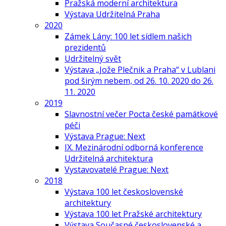
Pražská moderní architektura
Výstava Udržitelná Praha
2020
Zámek Lány: 100 let sídlem našich
prezidentů
Udržitelný svět
Výstava „Jože Plečnik a Praha“ v Lublani
pod širým nebem, od 26. 10. 2020 do 26.
11. 2020
2019
Slavnostní večer Pocta české památkové
péči
Výstava Prague: Next
IX. Mezinárodní odborná konference
Udržitelná architektura
Vystavovatelé Prague: Next
2018
Výstava 100 let československé
architektury
Výstava 100 let Pražské architektury
Výstava Současné československé a