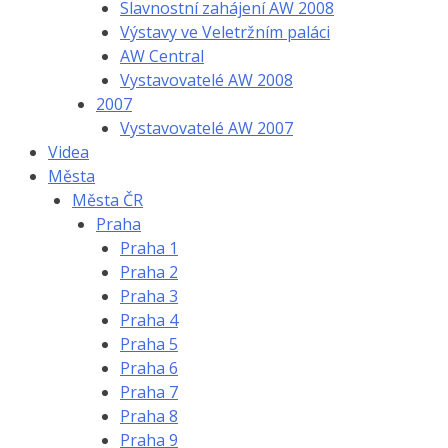
Slavnostní zahájení AW 2008
Výstavy ve Veletržním paláci
AW Central
Vystavovatelé AW 2008
2007
Vystavovatelé AW 2007
Videa
Města
Města ČR
Praha
Praha 1
Praha 2
Praha 3
Praha 4
Praha 5
Praha 6
Praha 7
Praha 8
Praha 9