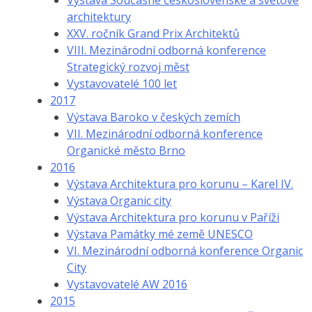
Výstava Současné československé a světové
architektury
XXV. ročník Grand Prix Architektů
VIII. Mezinárodní odborná konference
Strategický rozvoj měst
Vystavovatelé 100 let
2017
Výstava Baroko v českých zemích
VII. Mezinárodní odborná konference
Organické město Brno
2016
Výstava Architektura pro korunu – Karel IV.
Výstava Organic city
Výstava Architektura pro korunu v Paříži
Výstava Památky mé země UNESCO
VI. Mezinárodní odborná konference Organic
City
Vystavovatelé AW 2016
2015