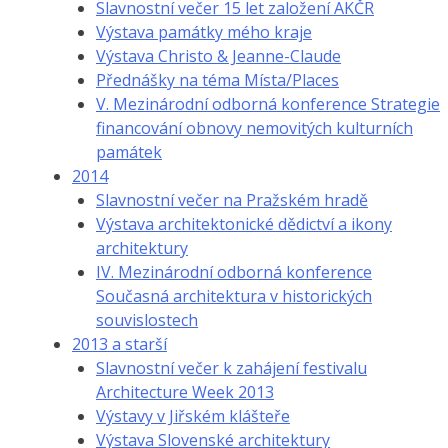
Slavnostní večer 15 let založení AKČR
Výstava památky mého kraje
Výstava Christo & Jeanne-Claude
Přednášky na téma Místa/Places
V. Mezinárodní odborná konference Strategie
financování obnovy nemovitých kulturních
památek
2014
Slavnostní večer na Pražském hradě
Výstava architektonické dědictví a ikony
architektury
IV. Mezinárodní odborná konference
Současná architektura v historických
souvislostech
2013 a starší
Slavnostní večer k zahájení festivalu
Architecture Week 2013
Výstavy v Jiřském klášteře
Výstava Slovenské architektury