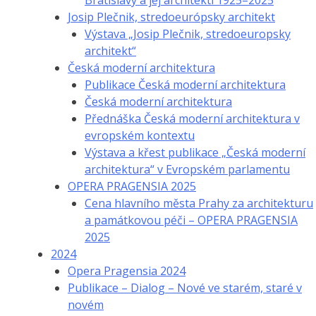
Bratislavy a jej architekti 1925–2025
Josip Plečnik, stredoeurópsky architekt
Výstava „Josip Plečnik, stredoeuropsky
architekt“
Česká moderní architektura
Publikace Česká moderní architektura
Česká moderní architektura
Přednáška Česká moderní architektura v
evropském kontextu
Výstava a křest publikace „Česká moderní
architektura“ v Evropském parlamentu
OPERA PRAGENSIA 2025
Cena hlavního města Prahy za architekturu
a památkovou péči – OPERA PRAGENSIA
2025
2024
Opera Pragensia 2024
Publikace – Dialog – Nové ve starém, staré v
novém