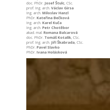
doc. PhDr.
Josef Štulc
, CSc.
prof. Ing. arch.
Václav Girsa
Ing. arch.
Miloslav Hanzl
PhDr.
Kateřina Bečková
Ing. arch.
Karel Kuča
Ing. arch.
Petr Chotěbor
akad. mal.
Romana Balcarová
doc. PhDr.
Tomáš Kotalík
, CSc.
prof. Ing. arch.
Jiří Škabrada
, CSc.
PhDr.
Pavel Slavko
PhDr.
Ivana Holásková