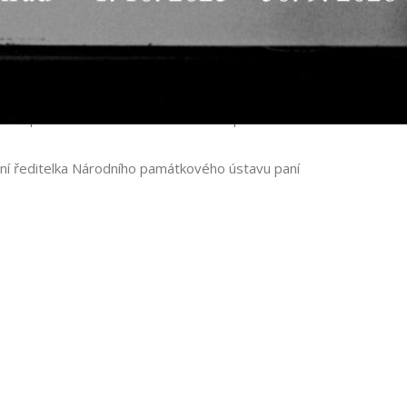
 tak, že garant v příslušné oblasti vybral vždy
arant přidal své odborné stanovisko a předal
lní ředitelka Národního památkového ústavu paní