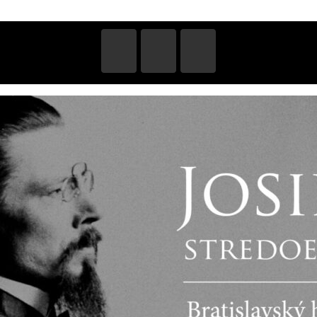
STAVY
VIDEA
MĚSTA
KRAJE
PARTNEŘI
PUBL