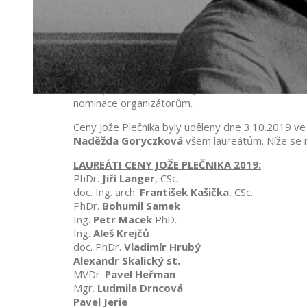
Laureáti Ceny Jože Pleč
Na tvorbě seznamu oceněných osobností se podílel
osobu, která obdrží cenu Jože Plečnika za celoži
nominace organizátorům.
Ceny Jože Plečnika byly uděleny dne 3.10.2019 v
Naděžda Goryczková
všem laureátům. Níže se 
LAUREÁTI CENY JOŽE PLEČNIKA 2019:
PhDr.
Jiří Langer
, CSc.
doc. Ing. arch.
František Kašička
, CSc.
PhDr.
Bohumil Samek
Ing.
Petr Macek
PhD.
Ing.
Aleš Krejčů
doc. PhDr.
Vladimír Hrubý
Alexandr Skalický st.
MVDr.
Pavel Heřman
Mgr.
Ludmila Drncová
Pavel Jerie