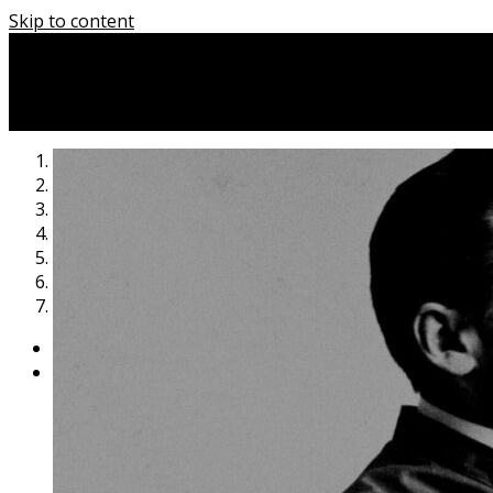
Skip to content
1
2
3
4
5
6
7
Previous
Next
DOMŮ
AKCE A VÝ