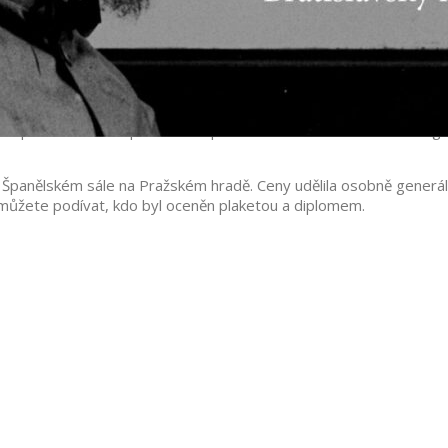
nika 2019
 zásadně Národní památkový ústav. Nominace jednotlivců proběhla
votní přínos v oblasti památkové péče. Dále k nominované osobě g
e Španělském sále na Pražském hradě. Ceny udělila osobně generá
můžete podívat, kdo byl oceněn plaketou a diplomem.