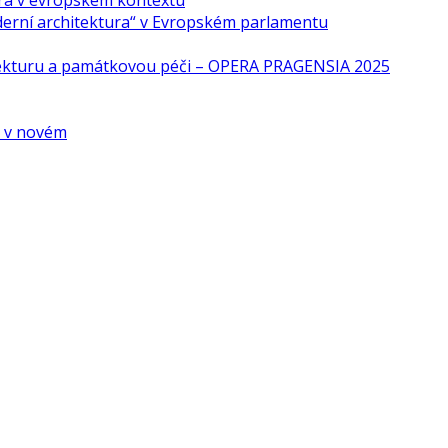
ra v evropském kontextu
derní architektura“ v Evropském parlamentu
tekturu a památkovou péči – OPERA PRAGENSIA 2025
é v novém