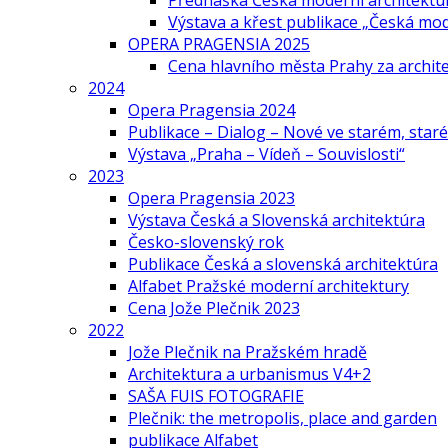
Přednáška Česká moderní architektu
Výstava a křest publikace „Česká mo
OPERA PRAGENSIA 2025
Cena hlavního města Prahy za archi
2024
Opera Pragensia 2024
Publikace – Dialog – Nové ve starém, star
Výstava „Praha – Vídeň – Souvislosti“
2023
Opera Pragensia 2023
Výstava Česká a Slovenská architektúra
Česko-slovenský rok
Publikace Česká a slovenská architektúra
Alfabet Pražské moderní architektury
Cena Jože Plečnik 2023
2022
Jože Plečnik na Pražském hradě
Architektura a urbanismus V4+2
SAŠA FUIS FOTOGRAFIE
Plečnik: the metropolis, place and garden
publikace Alfabet