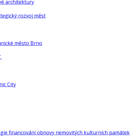
é architektury
tegický rozvoj měst
anické město Brno
.
ic City
gie financování obnovy nemovitých kulturních památek