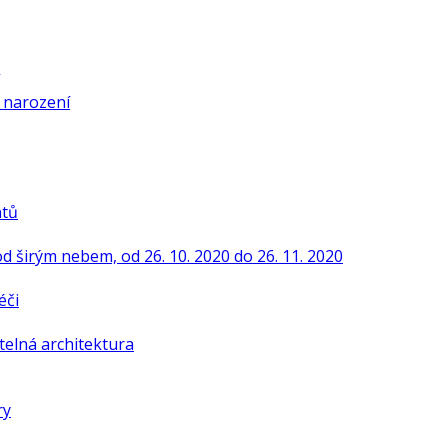
í narození
ntů
od širým nebem, od 26. 10. 2020 do 26. 11. 2020
éči
telná architektura
ry