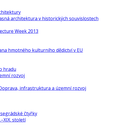
chitektury
ná architektura v historických souvislostech
itecture Week 2013
ana hmotného kulturního dědictví v EU
o hradu
zemní rozvoj
Doprava, infrastruktura a územní rozvoj
isegrádské čtyřky
–XIX. století