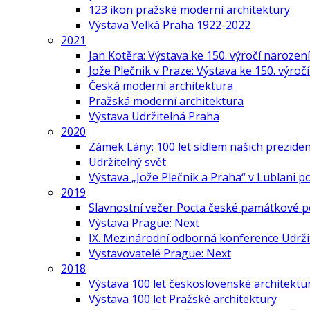
123 ikon pražské moderní architektury
Výstava Velká Praha 1922-2022
2021
Jan Kotěra: Výstava ke 150. výročí narození
Jože Plečnik v Praze: Výstava ke 150. výroč
Česká moderní architektura
Pražská moderní architektura
Výstava Udržitelná Praha
2020
Zámek Lány: 100 let sídlem našich prezide
Udržitelný svět
Výstava „Jože Plečnik a Praha“ v Lublani p
2019
Slavnostní večer Pocta české památkové p
Výstava Prague: Next
IX. Mezinárodní odborná konference Udrži
Vystavovatelé Prague: Next
2018
Výstava 100 let československé architektu
Výstava 100 let Pražské architektury