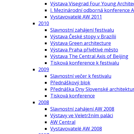
Výstava Visegrad Four Young Archite
I. Mezinárodní odborná konference A
Vystavovatelé AW 2011
2010
Slavnostní zahájení festivalu
Výstava České stopy v Brazílii
Výstava Green architecture
Výstava Praha přívětivé město
Výstava The Central Axis of Beijing
Tisková konference k festivalu
2009
Slavnostní večer k festivalu
Přednáškový blok
Přednáška Dny Slovenské architektur
Tisková konference
2008
Slavnostní zahájení AW 2008
Výstavy ve Veletržním paláci
AW Central
Vystavovatelé AW 2008