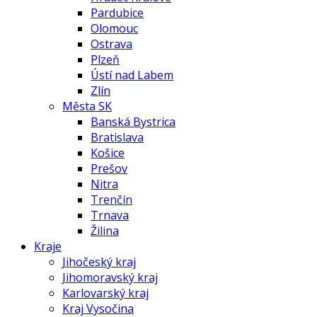
Pardubice
Olomouc
Ostrava
Plzeň
Ústí nad Labem
Zlín
Města SK
Banská Bystrica
Bratislava
Košice
Prešov
Nitra
Trenčín
Trnava
Žilina
Kraje
Jihočeský kraj
Jihomoravský kraj
Karlovarský kraj
Kraj Vysočina