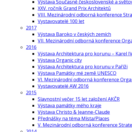
Výstava Současné československé a světov
XXV. ročník Grand Prix Architektů
VIII. Mezinárodní odborná konference Stra
Vystavovatelé 100 let
2017
Výstava Baroko v českých zemích
VII. Mezinárodní odborná konference Org
2016
Výstava Architektura pro korunu – Karel IV
Výstava Organic city
Výstava Architektura pro korunu v Paříži
Výstava Památky mé země UNESCO
VI. Mezinárodní odborná konference Organ
Vystavovatelé AW 2016
2015
Slavnostní večer 15 let založení AKČR
Výstava památky mého kraje
Výstava Christo & Jeanne-Claude
Přednášky na téma Místa/Places
V. Mezinárodní odborná konference Strate
2014