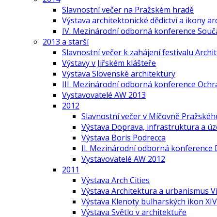
Slavnostní večer na Pražském hradě
Výstava architektonické dědictví a ikony ar
IV. Mezinárodní odborná konference Součas
2013 a starší
Slavnostní večer k zahájení festivalu Arch
Výstavy v Jiřském klášteře
Výstava Slovenské architektury
III. Mezinárodní odborná konference Ochr
Vystavovatelé AW 2013
2012
Slavnostní večer v Míčovně Pražskéh
Výstava Doprava, infrastruktura a ú
Výstava Boris Podrecca
II. Mezinárodní odborná konference 
Vystavovatelé AW 2012
2011
Výstava Arch Cities
Výstava Architektura a urbanismus V
Výstava Klenoty bulharských ikon XIV.
Výstava Světlo v architektuře