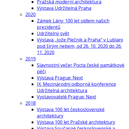
Pražská moderní architektura
Výstava Udržitelná Praha
2020
Zámek Lány: 100 let sídlem našich
prezidentů
Udržitelný svět
Výstava „Jože Plečnik a Praha“ v Lublani
pod širým nebem, od 26. 10. 2020 do 26.
11. 2020
2019
Slavnostní večer Pocta české památkové
péči
Výstava Prague: Next
IX. Mezinárodní odborná konference
Udržitelná architektura
Vystavovatelé Prague: Next
2018
Výstava 100 let československé
architektury
Výstava 100 let Pražské architektury
Výstava Současné československé a