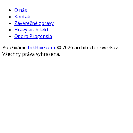
WordPress
Gallery
O nás
Kontakt
Závěrečné zprávy
Hravý architekt
Opera Pragensia
Používáme
InkHive.com
.
© 2026 architectureweek.cz.
Všechny práva vyhrazena.