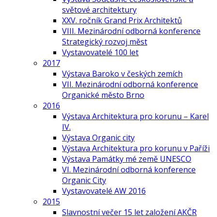
světové architektury
XXV. ročník Grand Prix Architektů
VIII. Mezinárodní odborná konference
Strategický rozvoj měst
Vystavovatelé 100 let
2017
Výstava Baroko v českých zemích
VII. Mezinárodní odborná konference
Organické město Brno
2016
Výstava Architektura pro korunu – Karel
IV.
Výstava Organic city
Výstava Architektura pro korunu v Paříži
Výstava Památky mé země UNESCO
VI. Mezinárodní odborná konference
Organic City
Vystavovatelé AW 2016
2015
Slavnostní večer 15 let založení AKČR