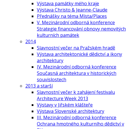
Výstava památky mého kraje
Výstava Christo & Jeanne-Claude
Přednášky na téma Místa/Places
V. Mezinárodní odborná konference
Strategie financování obnovy nemovitých
kulturních památek
2014
Slavnostní večer na Pražském hradě
Výstava architektonické dědictví a ikony
architektury
IV. Mezinárodní odborná konference
Současná architektura v historických
souvislostech
2013 a starší
Slavnostní večer k zahájení festivalu
Architecture Week 2013
Výstavy v Jiřském klášteře
Výstava Slovenské architektury
III. Mezinárodní odborná konference
Ochrana hmotného kulturního dědictví v