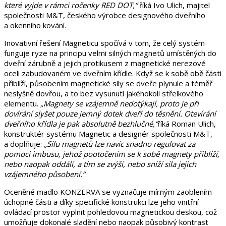
které vyjde v rámci ročenky RED DOT,“
říká Ivo Ulich, majitel
společnosti M&T, českého výrobce designového dveřního
a okenního kování.
Inovativní řešení Magneticu spočívá v tom, že celý systém
funguje ryze na principu velmi silných magnetů umístěných do
dveřní zárubně a jejich protikusem z magnetické nerezové
oceli zabudovaném ve dveřním křídle. Když se k sobě obě části
přiblíží, působením magnetické síly se dveře plynule a téměř
neslyšně dovřou, a to bez vysunutí jakéhokoli střelkového
elementu.
„
Magnety se vzájemně nedotýkají, proto je při
dovírání slyšet pouze jemný dotek dveří do těsnění.
Otevírání
dveřního křídla je pak absolutně bezhlučné,“
říká Roman Ulich,
konstruktér systému Magnetic a designér společnosti M&T,
a doplňuje:
„
Sílu magnetů lze navíc snadno regulovat za
pomoci imbusu, jehož pootočením se k sobě magnety přiblíží,
nebo naopak oddálí, a tím se zvýší, nebo sníží síla jejich
vzájemného působení.“
Oceněné madlo KONZERVA se vyznačuje mírným zaoblením
úchopné části a díky specifické konstrukci lze jeho vnitřní
ovládací prostor vyplnit pohledovou magnetickou deskou, což
umožňuje dokonalé sladění nebo naopak působivý kontrast