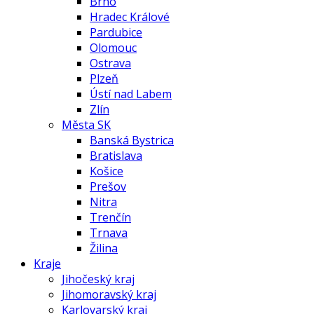
Brno
Hradec Králové
Pardubice
Olomouc
Ostrava
Plzeň
Ústí nad Labem
Zlín
Města SK
Banská Bystrica
Bratislava
Košice
Prešov
Nitra
Trenčín
Trnava
Žilina
Kraje
Jihočeský kraj
Jihomoravský kraj
Karlovarský kraj