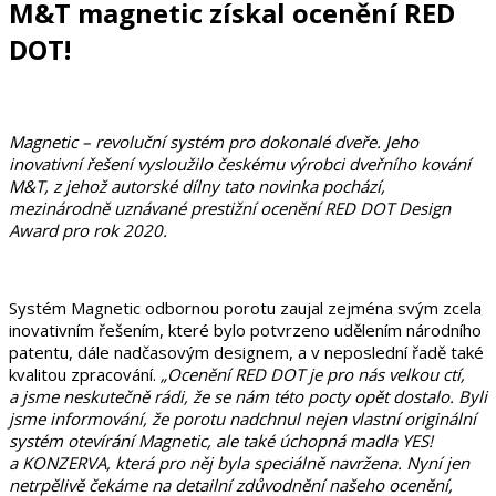
M&T magnetic získal ocenění RED
DOT!
Magnetic – revoluční systém pro dokonalé dveře. Jeho
inovativní řešení vysloužilo českému výrobci dveřního kování
M&T, z jehož autorské dílny tato novinka pochází,
mezinárodně uznávané prestižní ocenění RED DOT Design
Award pro rok 2020.
Systém Magnetic odbornou porotu zaujal zejména svým zcela
inovativním řešením, které bylo potvrzeno udělením národního
patentu, dále nadčasovým designem, a v neposlední řadě také
kvalitou zpracování.
„Ocenění RED DOT je pro nás velkou ctí,
a jsme neskutečně rádi, že se nám této pocty opět dostalo. Byli
jsme informování, že porotu nadchnul nejen vlastní originální
systém otevírání Magnetic, ale také úchopná madla YES!
a KONZERVA, která pro něj byla speciálně navržena. Nyní jen
netrpělivě čekáme na detailní zdůvodnění našeho ocenění,