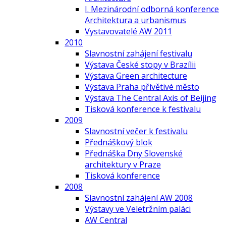
I. Mezinárodní odborná konference
Architektura a urbanismus
Vystavovatelé AW 2011
2010
Slavnostní zahájení festivalu
Výstava České stopy v Brazílii
Výstava Green architecture
Výstava Praha přívětivé město
Výstava The Central Axis of Beijing
Tisková konference k festivalu
2009
Slavnostní večer k festivalu
Přednáškový blok
Přednáška Dny Slovenské
architektury v Praze
Tisková konference
2008
Slavnostní zahájení AW 2008
Výstavy ve Veletržním paláci
AW Central