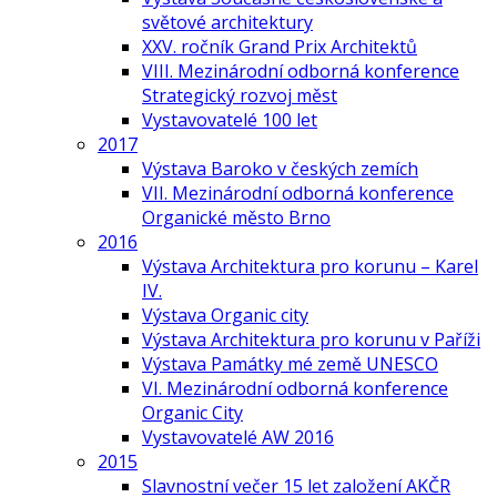
světové architektury
XXV. ročník Grand Prix Architektů
VIII. Mezinárodní odborná konference
Strategický rozvoj měst
Vystavovatelé 100 let
2017
Výstava Baroko v českých zemích
VII. Mezinárodní odborná konference
Organické město Brno
2016
Výstava Architektura pro korunu – Karel
IV.
Výstava Organic city
Výstava Architektura pro korunu v Paříži
Výstava Památky mé země UNESCO
VI. Mezinárodní odborná konference
Organic City
Vystavovatelé AW 2016
2015
Slavnostní večer 15 let založení AKČR