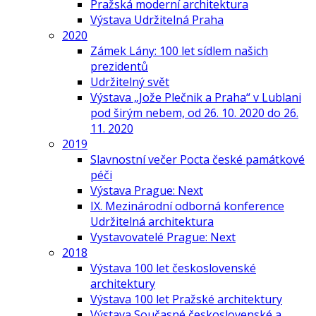
Pražská moderní architektura
Výstava Udržitelná Praha
2020
Zámek Lány: 100 let sídlem našich
prezidentů
Udržitelný svět
Výstava „Jože Plečnik a Praha“ v Lublani
pod širým nebem, od 26. 10. 2020 do 26.
11. 2020
2019
Slavnostní večer Pocta české památkové
péči
Výstava Prague: Next
IX. Mezinárodní odborná konference
Udržitelná architektura
Vystavovatelé Prague: Next
2018
Výstava 100 let československé
architektury
Výstava 100 let Pražské architektury
Výstava Současné československé a