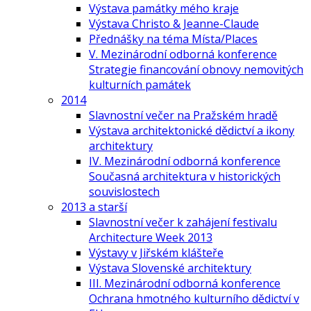
Výstava památky mého kraje
Výstava Christo & Jeanne-Claude
Přednášky na téma Místa/Places
V. Mezinárodní odborná konference
Strategie financování obnovy nemovitých
kulturních památek
2014
Slavnostní večer na Pražském hradě
Výstava architektonické dědictví a ikony
architektury
IV. Mezinárodní odborná konference
Současná architektura v historických
souvislostech
2013 a starší
Slavnostní večer k zahájení festivalu
Architecture Week 2013
Výstavy v Jiřském klášteře
Výstava Slovenské architektury
III. Mezinárodní odborná konference
Ochrana hmotného kulturního dědictví v