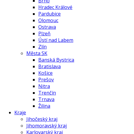
Brno
Hradec Králové
Pardubice
Olomouc
Ostrava
Plzeň
Ústí nad Labem
Zlín
Města SK
Banská Bystrica
Bratislava
Košice
Prešov
Nitra
Trenčín
Trnava
Žilina
Kraje
Jihočeský kraj
Jihomoravský kraj
Karlovarský kraj