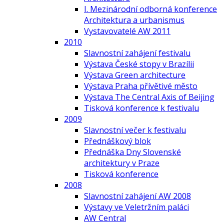
I. Mezinárodní odborná konference
Architektura a urbanismus
Vystavovatelé AW 2011
2010
Slavnostní zahájení festivalu
Výstava České stopy v Brazílii
Výstava Green architecture
Výstava Praha přívětivé město
Výstava The Central Axis of Beijing
Tisková konference k festivalu
2009
Slavnostní večer k festivalu
Přednáškový blok
Přednáška Dny Slovenské
architektury v Praze
Tisková konference
2008
Slavnostní zahájení AW 2008
Výstavy ve Veletržním paláci
AW Central