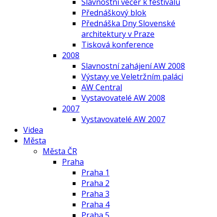
Slavnostní večer k festivalu
Přednáškový blok
Přednáška Dny Slovenské
architektury v Praze
Tisková konference
2008
Slavnostní zahájení AW 2008
Výstavy ve Veletržním paláci
AW Central
Vystavovatelé AW 2008
2007
Vystavovatelé AW 2007
Videa
Města
Města ČR
Praha
Praha 1
Praha 2
Praha 3
Praha 4
Praha 5