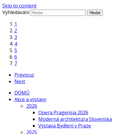
Skip to content
Vyhledávání
1
2
3
4
5
6
7
Previous
Next
DOMŮ
Akce a výstavy
2026
Opera Pragensia 2026
Moderná architektúra Slovenska
Výstava Bydlení v Praze
2025