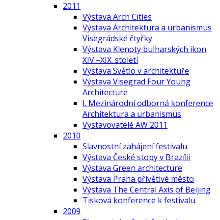
2011
Výstava Arch Cities
Výstava Architektura a urbanismus
Visegrádské čtyřky
Výstava Klenoty bulharských ikon
XIV.–XIX. století
Výstava Světlo v architektuře
Výstava Visegrad Four Young
Architecture
I. Mezinárodní odborná konference
Architektura a urbanismus
Vystavovatelé AW 2011
2010
Slavnostní zahájení festivalu
Výstava České stopy v Brazílii
Výstava Green architecture
Výstava Praha přívětivé město
Výstava The Central Axis of Beijing
Tisková konference k festivalu
2009