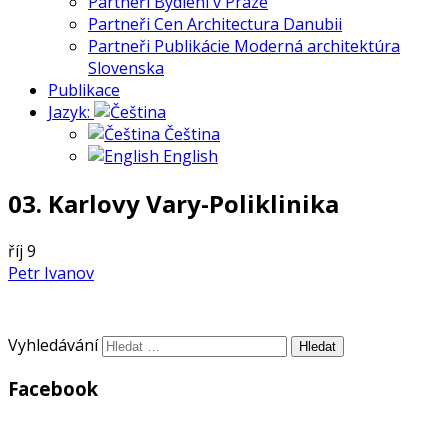
Partneři Bydlení v Praze
Partneři Cen Architectura Danubii
Partneři Publikácie Moderná architektúra
Slovenska
Publikace
Jazyk:
Čeština
English
03. Karlovy Vary-Poliklinika
říj
9
Petr Ivanov
Vyhledávání
Facebook
WordPress
Gallery