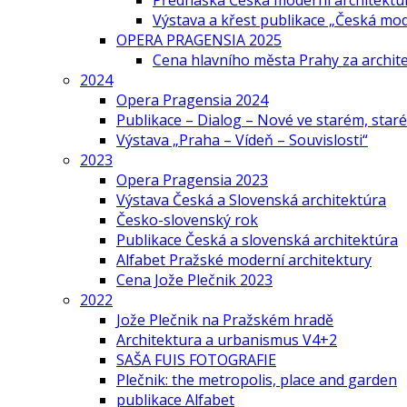
Přednáška Česká moderní architektu
Výstava a křest publikace „Česká mo
OPERA PRAGENSIA 2025
Cena hlavního města Prahy za archi
2024
Opera Pragensia 2024
Publikace – Dialog – Nové ve starém, star
Výstava „Praha – Vídeň – Souvislosti“
2023
Opera Pragensia 2023
Výstava Česká a Slovenská architektúra
Česko-slovenský rok
Publikace Česká a slovenská architektúra
Alfabet Pražské moderní architektury
Cena Jože Plečnik 2023
2022
Jože Plečnik na Pražském hradě
Architektura a urbanismus V4+2
SAŠA FUIS FOTOGRAFIE
Plečnik: the metropolis, place and garden
publikace Alfabet