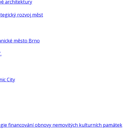
é architektury
tegický rozvoj měst
anické město Brno
.
ic City
gie financování obnovy nemovitých kulturních památek