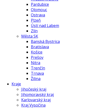
Pardubice
Olomouc
Ostrava
Plzeň
Ústí nad Labem
Zlín
Města SK
Banská Bystrica
Bratislava
Košice
Prešov
Nitra
Trenčín
Trnava
Žilina
Kraje
Jihočeský kraj
Jihomoravský kraj
Karlovarský kraj
Kraj Vysočina