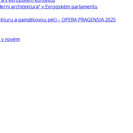
ra v evropském kontextu
derní architektura“ v Evropském parlamentu
tekturu a památkovou péči – OPERA PRAGENSIA 2025
é v novém