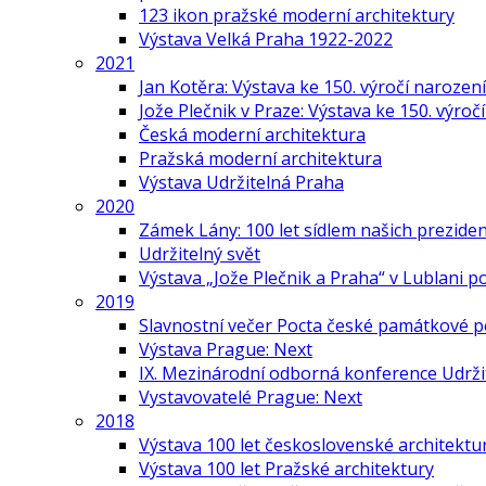
123 ikon pražské moderní architektury
Výstava Velká Praha 1922-2022
2021
Jan Kotěra: Výstava ke 150. výročí narození
Jože Plečnik v Praze: Výstava ke 150. výroč
Česká moderní architektura
Pražská moderní architektura
Výstava Udržitelná Praha
2020
Zámek Lány: 100 let sídlem našich prezide
Udržitelný svět
Výstava „Jože Plečnik a Praha“ v Lublani p
2019
Slavnostní večer Pocta české památkové p
Výstava Prague: Next
IX. Mezinárodní odborná konference Udrži
Vystavovatelé Prague: Next
2018
Výstava 100 let československé architektu
Výstava 100 let Pražské architektury