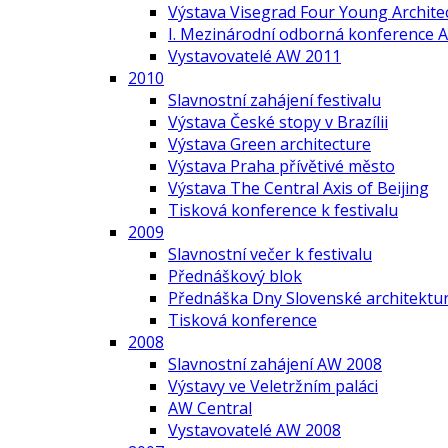
Výstava Visegrad Four Young Archite
I. Mezinárodní odborná konference A
Vystavovatelé AW 2011
2010
Slavnostní zahájení festivalu
Výstava České stopy v Brazílii
Výstava Green architecture
Výstava Praha přívětivé město
Výstava The Central Axis of Beijing
Tisková konference k festivalu
2009
Slavnostní večer k festivalu
Přednáškový blok
Přednáška Dny Slovenské architektur
Tisková konference
2008
Slavnostní zahájení AW 2008
Výstavy ve Veletržním paláci
AW Central
Vystavovatelé AW 2008