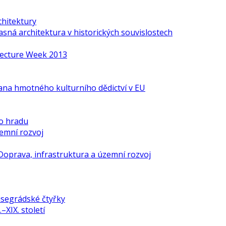
chitektury
ná architektura v historických souvislostech
itecture Week 2013
ana hmotného kulturního dědictví v EU
o hradu
zemní rozvoj
Doprava, infrastruktura a územní rozvoj
isegrádské čtyřky
–XIX. století