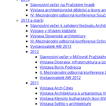
Slavnostní večer na Pražském hradě
Výstava architektonické dědictví a ikony ar
IV. Mezinárodní odborná konference Součas
2013 a starší
Slavnostní večer k zahájení festivalu Arch
Výstavy v Jiřském klášteře
Výstava Slovenské architektury
III. Mezinárodní odborná konference Ochr
Vystavovatelé AW 2013
2012
Slavnostní večer v Míčovně Pražskéh
Výstava Doprava, infrastruktura a ú
Výstava Boris Podrecca
II. Mezinárodní odborná konference 
Vystavovatelé AW 2012
2011
Výstava Arch Cities
Výstava Architektura a urbanismus V
Výstava Klenoty bulharských ikon XIV.
Výstava Světlo v architektuře