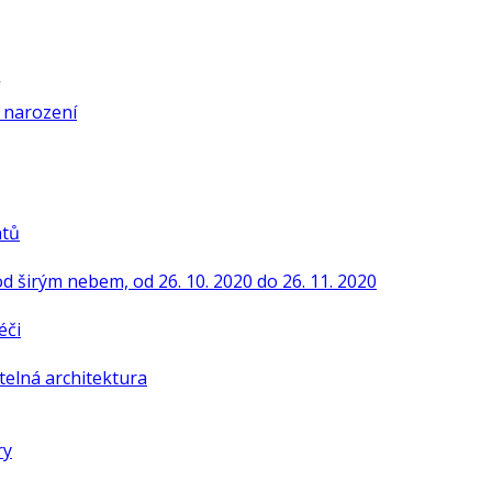
í narození
ntů
od širým nebem, od 26. 10. 2020 do 26. 11. 2020
éči
telná architektura
ry