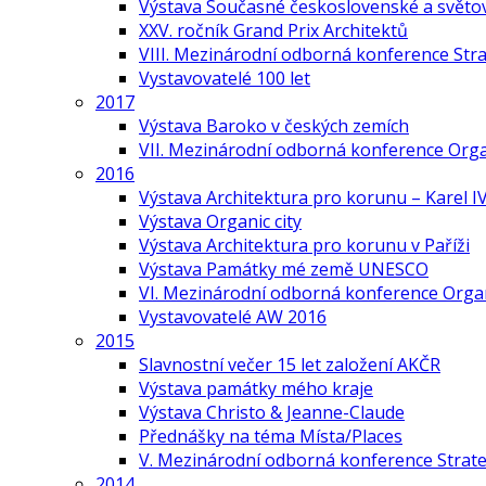
Výstava Současné československé a světov
XXV. ročník Grand Prix Architektů
VIII. Mezinárodní odborná konference Stra
Vystavovatelé 100 let
2017
Výstava Baroko v českých zemích
VII. Mezinárodní odborná konference Org
2016
Výstava Architektura pro korunu – Karel IV
Výstava Organic city
Výstava Architektura pro korunu v Paříži
Výstava Památky mé země UNESCO
VI. Mezinárodní odborná konference Organ
Vystavovatelé AW 2016
2015
Slavnostní večer 15 let založení AKČR
Výstava památky mého kraje
Výstava Christo & Jeanne-Claude
Přednášky na téma Místa/Places
V. Mezinárodní odborná konference Strate
2014