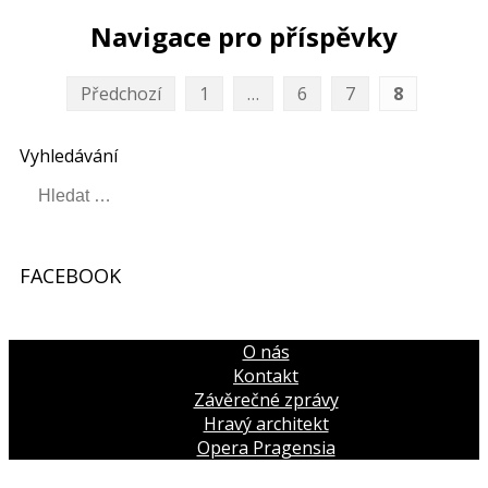
Navigace pro příspěvky
Předchozí
1
…
6
7
8
Vyhledávání
FACEBOOK
W
or
dP
re
ss
Ga
ll
er
y
O nás
Kontakt
Závěrečné zprávy
Hravý architekt
Opera Pragensia