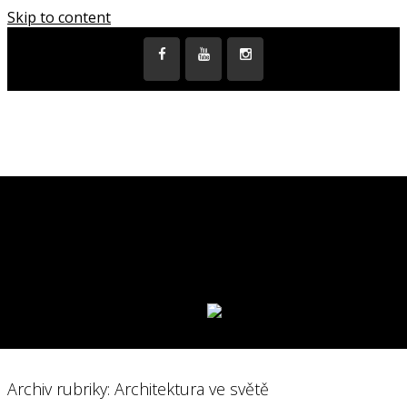
Skip to content
DOMŮ
AKCE A VÝSTAVY
VIDEA
MĚSTA
KRAJE
PARTNEŘI
PUBLIKACE
JAZYK:
Archiv rubriky: Architektura ve světě