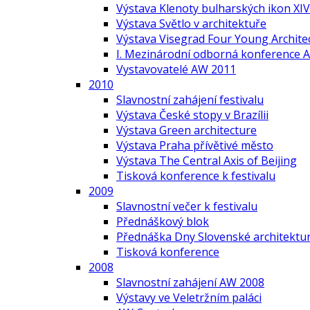
Výstava Klenoty bulharských ikon XIV.
Výstava Světlo v architektuře
Výstava Visegrad Four Young Archite
I. Mezinárodní odborná konference A
Vystavovatelé AW 2011
2010
Slavnostní zahájení festivalu
Výstava České stopy v Brazílii
Výstava Green architecture
Výstava Praha přívětivé město
Výstava The Central Axis of Beijing
Tisková konference k festivalu
2009
Slavnostní večer k festivalu
Přednáškový blok
Přednáška Dny Slovenské architektur
Tisková konference
2008
Slavnostní zahájení AW 2008
Výstavy ve Veletržním paláci