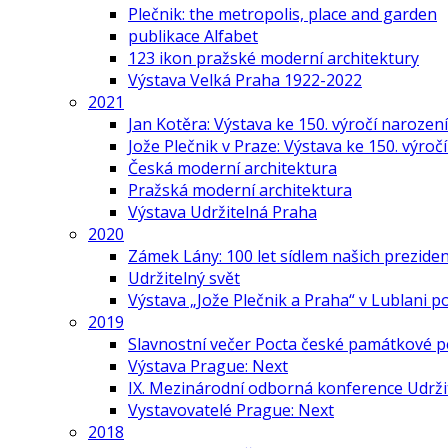
Plečnik: the metropolis, place and garden
publikace Alfabet
123 ikon pražské moderní architektury
Výstava Velká Praha 1922-2022
2021
Jan Kotěra: Výstava ke 150. výročí narození
Jože Plečnik v Praze: Výstava ke 150. výroč
Česká moderní architektura
Pražská moderní architektura
Výstava Udržitelná Praha
2020
Zámek Lány: 100 let sídlem našich prezide
Udržitelný svět
Výstava „Jože Plečnik a Praha“ v Lublani p
2019
Slavnostní večer Pocta české památkové p
Výstava Prague: Next
IX. Mezinárodní odborná konference Udrži
Vystavovatelé Prague: Next
2018