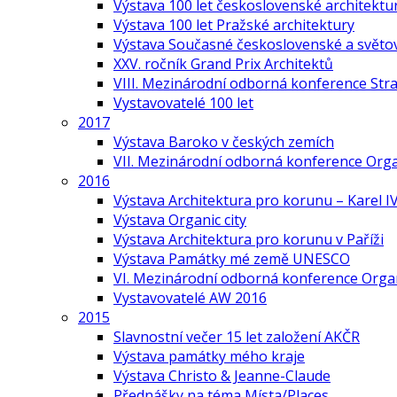
Výstava 100 let československé architektu
Výstava 100 let Pražské architektury
Výstava Současné československé a světov
XXV. ročník Grand Prix Architektů
VIII. Mezinárodní odborná konference Stra
Vystavovatelé 100 let
2017
Výstava Baroko v českých zemích
VII. Mezinárodní odborná konference Org
2016
Výstava Architektura pro korunu – Karel IV
Výstava Organic city
Výstava Architektura pro korunu v Paříži
Výstava Památky mé země UNESCO
VI. Mezinárodní odborná konference Organ
Vystavovatelé AW 2016
2015
Slavnostní večer 15 let založení AKČR
Výstava památky mého kraje
Výstava Christo & Jeanne-Claude
Přednášky na téma Místa/Places