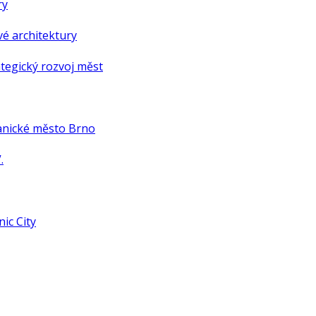
ry
é architektury
tegický rozvoj měst
anické město Brno
.
ic City