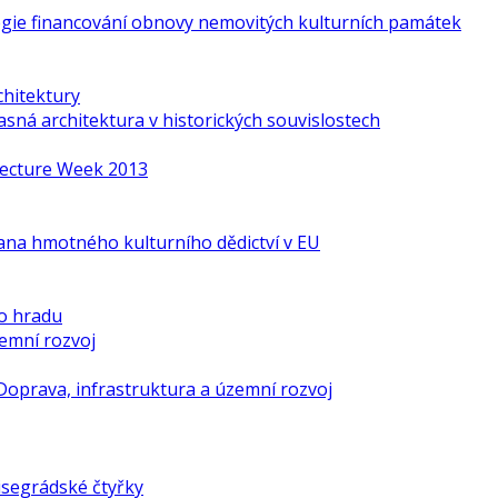
gie financování obnovy nemovitých kulturních památek
chitektury
ná architektura v historických souvislostech
itecture Week 2013
ana hmotného kulturního dědictví v EU
o hradu
zemní rozvoj
Doprava, infrastruktura a územní rozvoj
isegrádské čtyřky