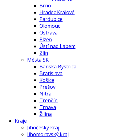
Brno
Hradec Králové
Pardubice
Olomouc
Ostrava
Plzeň
Ústí nad Labem
Zlín
Města SK
Banská Bystrica
Bratislava
Košice
Prešov
Nitra
Trenčín
Trnava
Žilina
Kraje
Jihočeský kraj
Jihomoravský kraj