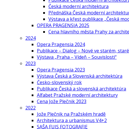
Publikace Česká moderní architektur
Česká moderní architektura
Přednáška Česká moderní architektu
Výstava a křest publikace „Česká mo
OPERA PRAGENSIA 2025
Cena hlavního města Prahy za archi
2024
Opera Pragensia 2024
Publikace – Dialog – Nové ve starém, star
Výstava „Praha – Vídeň – Souvislosti“
2023
Opera Pragensia 2023
Výstava Česká a Slovenská architektúra
Česko-slovenský rok
Publikace Česká a slovenská architektúra
Alfabet Pražské moderní architektury
Cena Jože Plečnik 2023
2022
Jože Plečnik na Pražském hradě
Architektura a urbanismus V4+2
SAŠA FUIS FOTOGRAFIE