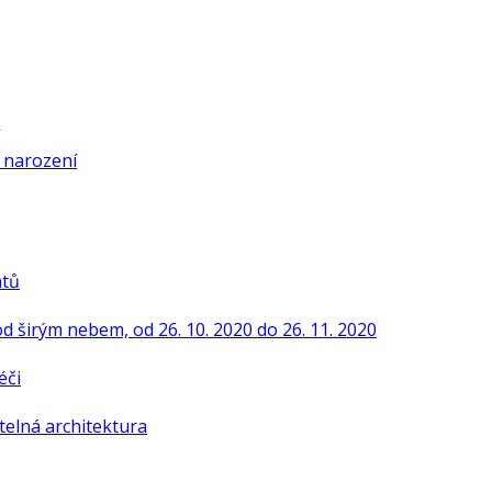
í narození
ntů
od širým nebem, od 26. 10. 2020 do 26. 11. 2020
éči
telná architektura