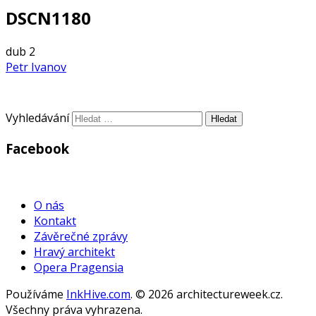
DSCN1180
dub
2
Petr Ivanov
Vyhledávání
Facebook
WordPress
Gallery
O nás
Kontakt
Závěrečné zprávy
Hravý architekt
Opera Pragensia
Používáme
InkHive.com
.
© 2026 architectureweek.cz.
Všechny práva vyhrazena.