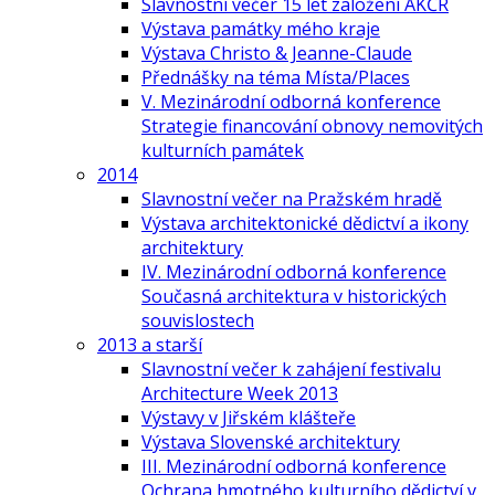
Slavnostní večer 15 let založení AKČR
Výstava památky mého kraje
Výstava Christo & Jeanne-Claude
Přednášky na téma Místa/Places
V. Mezinárodní odborná konference
Strategie financování obnovy nemovitých
kulturních památek
2014
Slavnostní večer na Pražském hradě
Výstava architektonické dědictví a ikony
architektury
IV. Mezinárodní odborná konference
Současná architektura v historických
souvislostech
2013 a starší
Slavnostní večer k zahájení festivalu
Architecture Week 2013
Výstavy v Jiřském klášteře
Výstava Slovenské architektury
III. Mezinárodní odborná konference
Ochrana hmotného kulturního dědictví v