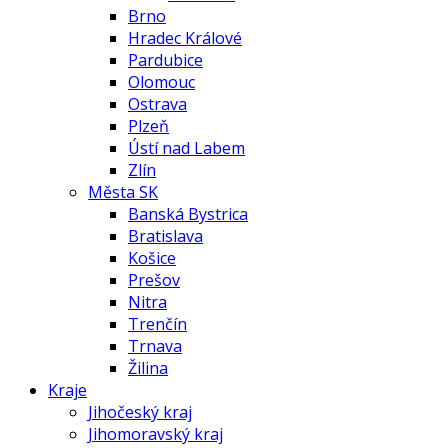
Brno
Hradec Králové
Pardubice
Olomouc
Ostrava
Plzeň
Ústí nad Labem
Zlín
Města SK
Banská Bystrica
Bratislava
Košice
Prešov
Nitra
Trenčín
Trnava
Žilina
Kraje
Jihočeský kraj
Jihomoravský kraj