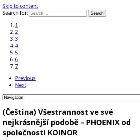
Skip to content
Search for:
1
2
3
4
5
6
7
Previous
Next
(Čeština) Všestrannost ve své
nejkrásnější podobě – PHOENIX od
společnosti KOINOR