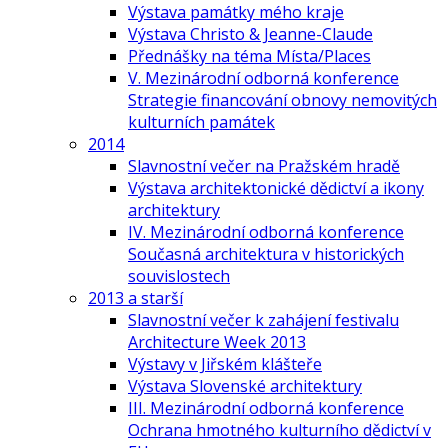
Výstava památky mého kraje
Výstava Christo & Jeanne-Claude
Přednášky na téma Místa/Places
V. Mezinárodní odborná konference
Strategie financování obnovy nemovitých
kulturních památek
2014
Slavnostní večer na Pražském hradě
Výstava architektonické dědictví a ikony
architektury
IV. Mezinárodní odborná konference
Současná architektura v historických
souvislostech
2013 a starší
Slavnostní večer k zahájení festivalu
Architecture Week 2013
Výstavy v Jiřském klášteře
Výstava Slovenské architektury
III. Mezinárodní odborná konference
Ochrana hmotného kulturního dědictví v