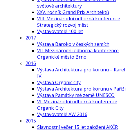
světové architektury
XXV. ročník Grand Prix Architektů
VIII. Mezinárodní odborná konference
Strategický rozvoj měst
Vystavovatelé 100 let
2017
Výstava Baroko v českých zemích
VII. Mezinárodní odborná konference
Organické město Brno
2016
Výstava Architektura pro korunu – Karel
IV.
Výstava Organic city
Výstava Architektura pro korunu v Paříži
Výstava Památky mé země UNESCO
VI. Mezinárodní odborná konference
Organic City
Vystavovatelé AW 2016
2015
Slavnostní večer 15 let založení AKČR