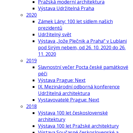
Pražská moderní architektura
Výstava Udržitelná Praha
2020
Zámek Lány: 100 let sídlem našich
prezidentů
Udržitelný svět
Výstava „Jože Plečnik a Praha“ v Lublani
pod širým nebem, od 26. 10. 2020 do 26.
11. 2020
2019
Slavnostní večer Pocta české památkové
péči
Výstava Prague: Next
IX. Mezinárodní odborná konference
Udržitelná architektura
Vystavovatelé Prague: Next
2018
Výstava 100 let československé
architektury
Výstava 100 let Pražské architektury
Výstava Současné československé a