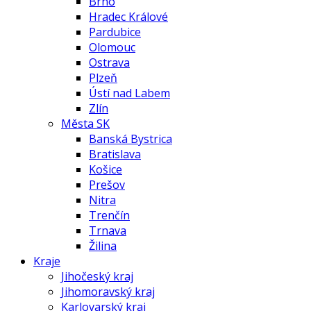
Brno
Hradec Králové
Pardubice
Olomouc
Ostrava
Plzeň
Ústí nad Labem
Zlín
Města SK
Banská Bystrica
Bratislava
Košice
Prešov
Nitra
Trenčín
Trnava
Žilina
Kraje
Jihočeský kraj
Jihomoravský kraj
Karlovarský kraj