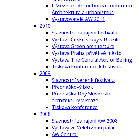
I. Mezinárodní odborná konference
Architektura a urbanismus
Vystavovatelé AW 2011
2010
Slavnostní zahájení festivalu
Výstava České stopy v Brazílii
Výstava Green architecture
Výstava Praha přívětivé město
Výstava The Central Axis of Beijing
Tisková konference k festivalu
2009
Slavnostní večer k festivalu
Přednáškový blok
Přednáška Dny Slovenské
architektury v Praze
Tisková konference
2008
Slavnostní zahájení AW 2008
Výstavy ve Veletržním paláci
AW Central