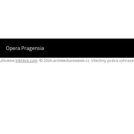
Opera Pragensia
užíváme
InkHive.com
.
© 2026 architectureweek.cz. Všechny práva vyhraze