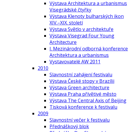
Výstava Architektura a urbanismus
Visegrádské čtyřky
Výstava Klenoty bulharských ikon
XIV.–XIX. století
Výstava Světlo v architektuře
Výstava Visegrad Four Young
Architecture
I. Mezinárodní odborná konference
Architektura a urbanismus
Vystavovatelé AW 2011
2010
Slavnostní zahájení festivalu
Výstava České stopy v Brazílii
Výstava Green architecture
Výstava Praha přívětivé město
Výstava The Central Axis of Beijing
Tisková konference k festivalu
2009
Slavnostní večer k festivalu
Přednáškový blok