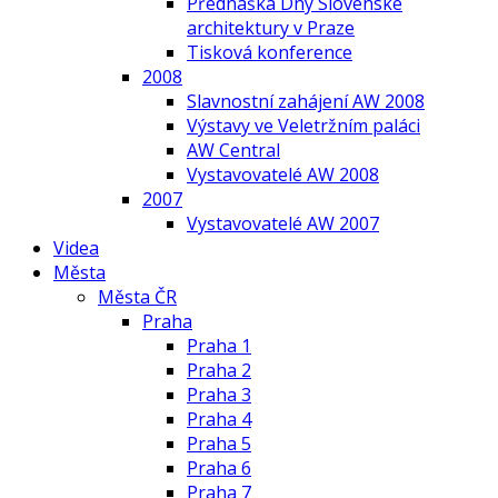
Přednáška Dny Slovenské
architektury v Praze
Tisková konference
2008
Slavnostní zahájení AW 2008
Výstavy ve Veletržním paláci
AW Central
Vystavovatelé AW 2008
2007
Vystavovatelé AW 2007
Videa
Města
Města ČR
Praha
Praha 1
Praha 2
Praha 3
Praha 4
Praha 5
Praha 6
Praha 7