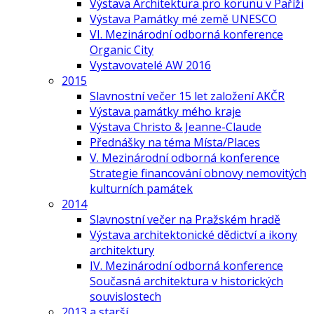
Výstava Architektura pro korunu v Paříži
Výstava Památky mé země UNESCO
VI. Mezinárodní odborná konference
Organic City
Vystavovatelé AW 2016
2015
Slavnostní večer 15 let založení AKČR
Výstava památky mého kraje
Výstava Christo & Jeanne-Claude
Přednášky na téma Místa/Places
V. Mezinárodní odborná konference
Strategie financování obnovy nemovitých
kulturních památek
2014
Slavnostní večer na Pražském hradě
Výstava architektonické dědictví a ikony
architektury
IV. Mezinárodní odborná konference
Současná architektura v historických
souvislostech
2013 a starší