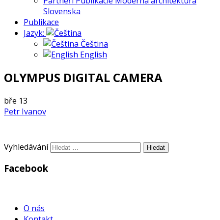
Partneři Publikácie Moderná architektúra
Slovenska
Publikace
Jazyk:
Čeština
English
OLYMPUS DIGITAL CAMERA
bře
13
Petr Ivanov
Vyhledávání
Facebook
WordPress
Gallery
O nás
Kontakt